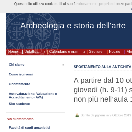
Questo sito utilizza cookie utili al suo funzionamento, propri e di terze pa
Archeologia e storia dell’arte
Home
Didattica
Calendario e orari
Strutture
Notizie
Al
Chi siamo
SPOSTAMENTO AULA ANTICHIT
Come iscriversi
A partire dal 10 o
Orientamento
giovedì (h. 9-11) 
Autovalutazione, Valutazione e
non più nell’aula 
Accreditamento (AVA)
Sito studente
Scritto da
pgfloris
in 9 Ottobre 2019
Siti di riferimento
Facoltà di studi umanistici