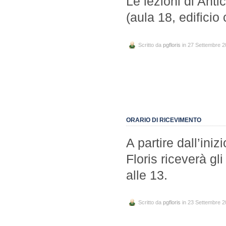
Le lezioni di Anti
(aula 18, edificio 
Scritto da
pgfloris
in 27 Settembre 
ORARIO DI RICEVIMENTO
A partire dall’iniz
Floris riceverà gli
alle 13.
Scritto da
pgfloris
in 23 Settembre 