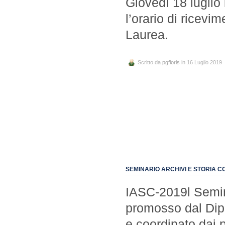
Giovedì 18 luglio i
l’orario di ricev
Laurea.
Scritto da
pgfloris
in 16 Luglio 2019
SEMINARIO ARCHIVI E STORIA 
IASC-2019l Semin
promosso dal Dipa
e coordinato dai p