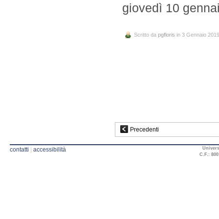
giovedì 10 gennai
Scritto da
pgfloris
in 3 Gennaio 201
Precedenti
Univers
contatti
|
accessibilità
C.F.: 800