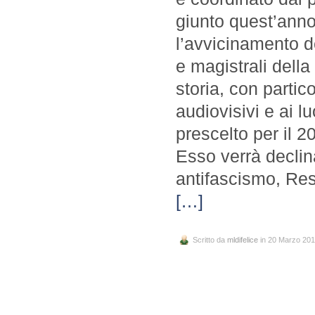
giunto quest’anno
l’avvicinamento deg
e magistrali della
storia, con partico
audiovisivi e ai lu
prescelto per il 20
Esso verrà declina
antifascismo, Resi
[…]
Scritto da
mldifelice
in 20 Marzo 20