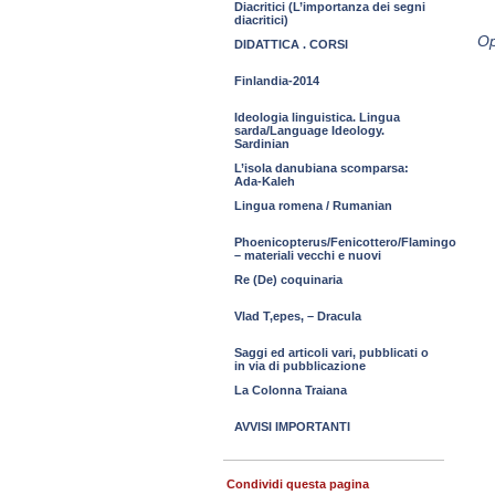
Diacritici (L’importanza dei segni
diacritici)
Op
DIDATTICA . CORSI
Finlandia-2014
Ideologia linguistica. Lingua
sarda/Language Ideology.
Sardinian
L’isola danubiana scomparsa:
Ada-Kaleh
Lingua romena / Rumanian
Phoenicopterus/Fenicottero/Flamingo
– materiali vecchi e nuovi
Re (De) coquinaria
Vlad T,epes, – Dracula
Saggi ed articoli vari, pubblicati o
in via di pubblicazione
La Colonna Traiana
AVVISI IMPORTANTI
Condividi questa pagina