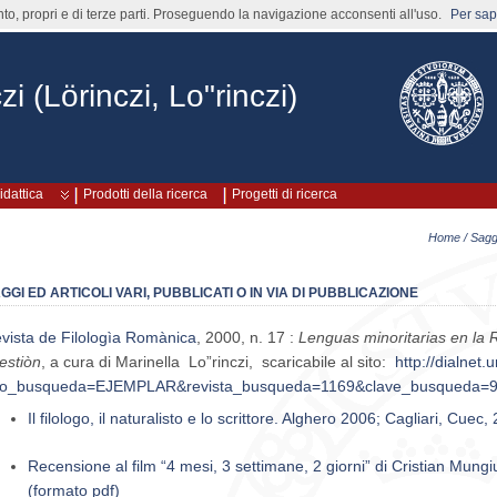
nto, propri e di terze parti. Proseguendo la navigazione acconsenti all'uso.
Per sape
zi (Lörinczi, Lo"rinczi)
idattica
Prodotti della ricerca
Progetti di ricerca
Home
/ Saggi
GGI ED ARTICOLI VARI, PUBBLICATI O IN VIA DI PUBBLICAZIONE
vista de Filologìa Romànica
, 2000, n. 17 :
Lenguas minoritarias en la 
estiòn
, a cura di Marinella Lo”rinczi, scaricabile al sito:
http://dialnet.u
po_busqueda=EJEMPLAR&revista_busqueda=1169&clave_busqueda=
Il filologo, il naturalisto e lo scrittore. Alghero 2006; Cagliari, Cuec,
Recensione al film “4 mesi, 3 settimane, 2 giorni” di Cristian Mun
(formato pdf)