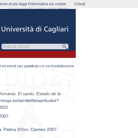
rne di più leggi l'informativa sui cookie.
Chiudi
rubrica
webmail
studenti
elearning
pec
 ed articoli vari, pubblicati o in via di pubblicazione
Romania. El sardo. Estado de la
nirioja.es/servlet/listaarticulos?
9810
 2007.
giu, Palma d’Oro, Cannes 2007.