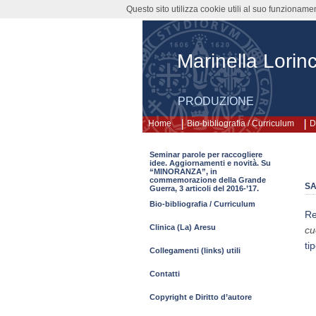
Questo sito utilizza cookie utili al suo funzioname
Marinella Lorinc
PRODUZIONE
Home
Bio-bibliografia / Curriculum
D
Seminar parole per raccogliere
idee. Aggiornamenti e novità. Su
“MINORANZA”, in
commemorazione della Grande
SA
Guerra, 3 articoli del 2016-’17.
Bio-bibliografia / Curriculum
Re
Clinica (La) Aresu
cu
ti
Collegamenti (links) utili
Contatti
Copyright e Diritto d’autore