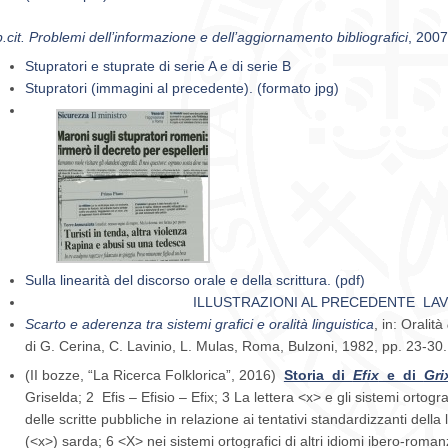
.cit. Problemi dell’informazione e dell’aggiornamento bibliografici
, 2007
Stupratori e stuprate di serie A e di serie B
Stupratori (immagini al precedente). (formato jpg)
Sulla linearità del discorso orale e della scrittura. (pdf)
ILLUSTRAZIONI AL PRECEDENTE LAVO
Scarto e aderenza tra sistemi grafici e oralità linguistica
, in: Oralità
di G. Cerina, C. Lavinio, L. Mulas, Roma, Bulzoni, 1982, pp. 23-30.
(II bozze, “La Ricerca Folklorica”, 2016)
Storia di
Efix
e di
Gri
Griselda; 2 Efis – Efisio – Efix; 3 La lettera <x> e gli sistemi ortogra
delle scritte pubbliche in relazione ai tentativi standardizzanti della
(<x>) sarda; 6 <X> nei sistemi ortografici di altri idiomi ibero-romanz