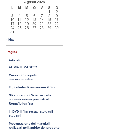
Agosto 2026
L
M
M
G
V
S
D
1
2
3
4
5
6
7
8
9
10
11
12
13
14
15
16
17
18
19
20
21
22
23
24
25
26
27
28
29
30
31
« Mag
Pagine
Articoli
AL VIA IL MASTER
Corso di fotografia
cinematografica
E gli studenti restaurano il film
Gli studenti di Scienze della
comunicazione premiati al
Romafictionfest
In DVD il film restaurato dagli
studenti
Presentazione dei materiali
realizzati nell’ambito del progetto