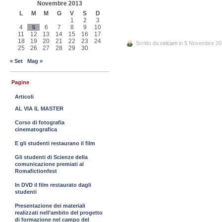
Novembre 2013
L
M
M
G
V
S
D
1
2
3
4
6
7
8
9
10
5
11
12
13
14
15
16
17
18
19
20
21
22
23
24
Scritto da
celcam
in 5 Novembre 20
25
26
27
28
29
30
« Set
Mag »
Pagine
Articoli
AL VIA IL MASTER
Corso di fotografia
cinematografica
E gli studenti restaurano il film
Gli studenti di Scienze della
comunicazione premiati al
Romafictionfest
In DVD il film restaurato dagli
studenti
Presentazione dei materiali
realizzati nell’ambito del progetto
di formazione nel campo del