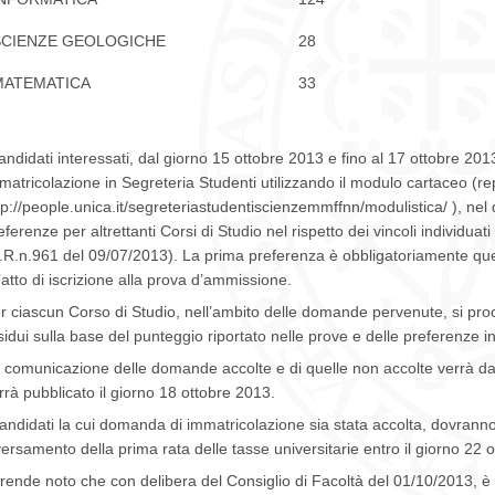
SCIENZE GEOLOGICHE
28
MATEMATICA
33
candidati interessati, dal giorno 15 ottobre 2013 e fino al 17 ottobre 
matricolazione in Segreteria Studenti utilizzando il modulo cartaceo (rep
tp://people.unica.it/segreteriastudentiscienzemmffnn/modulistica/ ), nel
eferenze per altrettanti Corsi di Studio nel rispetto dei vincoli individuat
.R.n.961 del 09/07/2013). La prima preferenza è obbligatoriamente quell
l’atto di iscrizione alla prova d’ammissione.
r ciascun Corso di Studio, nell’ambito delle domande pervenute, si pro
sidui sulla base del punteggio riportato nelle prove e delle preferenze in
 comunicazione delle domande accolte e di quelle non accolte verrà d
rrà pubblicato il giorno 18 ottobre 2013.
candidati la cui domanda di immatricolazione sia stata accolta, dovranno
 versamento della prima rata delle tasse universitarie entro il giorno 22 
 rende noto che con delibera del Consiglio di Facoltà del 01/10/2013, è s