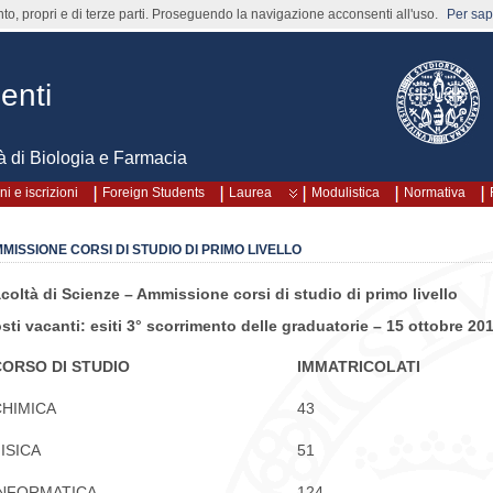
nto, propri e di terze parti. Proseguendo la navigazione acconsenti all'uso.
Per sape
enti
à di Biologia e Farmacia
i e iscrizioni
Foreign Students
Laurea
Modulistica
Normativa
MISSIONE CORSI DI STUDIO DI PRIMO LIVELLO
coltà di Scienze – Ammissione corsi di studio di primo livello
sti vacanti: esiti 3° scorrimento delle graduatorie – 15 ottobre 20
CORSO DI STUDIO
IMMATRICOLATI
CHIMICA
43
ISICA
51
INFORMATICA
124