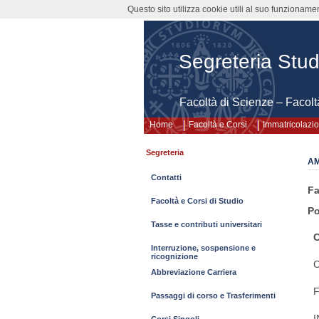
Questo sito utilizza cookie utili al suo funzioname
Segreteria Stud
Facoltà di Scienze – Facolt
Home
Facoltà e Corsi
Immatricolazion
Segreteria
AM
Contatti
Fa
Facoltà e Corsi di Studio
Po
Tasse e contributi universitari
Interruzione, sospensione e
ricognizione
Abbreviazione Carriera
F
Passaggi di corso e Trasferimenti