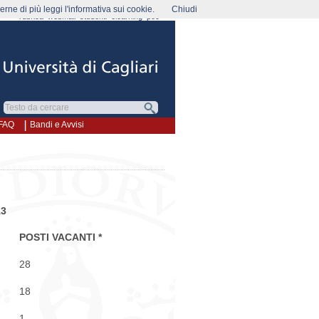
rne di più leggi l'informativa sui cookie.
Chiudi
rubrica
webmail
studenti
elearning
pec
FAQ
Bandi e Avvisi
13
POSTI VACANTI *
28
18
1