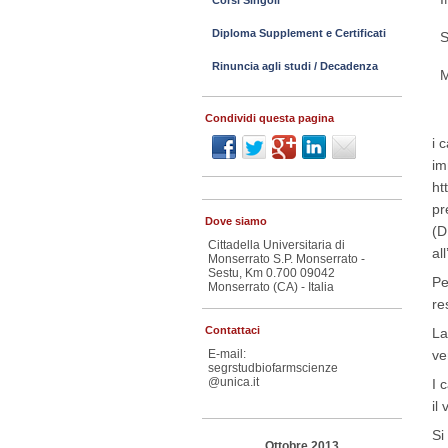
Corsi Singoli
Diploma Supplement e Certificati
Rinuncia agli studi / Decadenza
Condividi questa pagina
i 
im
ht
pr
Dove siamo
(D
Cittadella Universitaria di
al
Monserrato S.P. Monserrato -
Sestu, Km 0.700 09042
Pe
Monserrato (CA) - Italia
re
Contattaci
La
ve
E-mail:
segrstudbiofarmscienze
@unica.it
I 
il
Si
Ottobre 2013