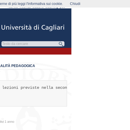
rne di più leggi l'informativa sui cookie.
Chiudi
rubrica
webmail
studenti
elearning
pec
UALITÀ PEDAGOGICA
 lezioni previste nella seconda settimana di giugno verra
ivi 1 anno