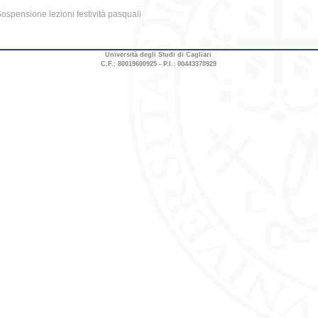
ospensione lezioni festività pasquali
Università degli Studi di Cagliari
C.F.: 80019600925 - P.I.: 00443370929