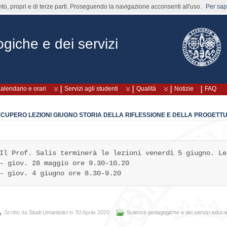
nto, propri e di terze parti. Proseguendo la navigazione acconsenti all'uso.
Per sape
iche e dei servizi
alendario e orari
Servizi agli studenti
Qualità
Notizie
FAQ
CUPERO LEZIONI GIUGNO STORIA DELLA RIFLESSIONE E DELLA PROGETT
Il Prof. Salis terminerà le lezioni venerdì 5 giugno. Le
- giov. 28 maggio ore 9.30-10.20

- giov. 4 giugno ore 8.30-9.20
Scritto da
Studi Umanistici
in 30 Aprile 2020
Scienze pedagogiche e dei servizi educat