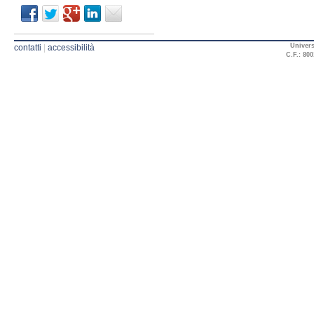
Univers
contatti
|
accessibilità
C.F.: 800