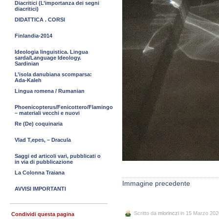
Diacritici (L’importanza dei segni
diacritici)
DIDATTICA . CORSI
Finlandia-2014
Ideologia linguistica. Lingua
sarda/Language Ideology.
Sardinian
L’isola danubiana scomparsa:
Ada-Kaleh
Lingua romena / Rumanian
Phoenicopterus/Fenicottero/Flamingo
– materiali vecchi e nuovi
Re (De) coquinaria
Vlad T,epes, – Dracula
Saggi ed articoli vari, pubblicati o
in via di pubblicazione
La Colonna Traiana
Immagine precedente
AVVISI IMPORTANTI
Scritto da
mlorinczi
in 15 Marzo 202
Condividi questa pagina