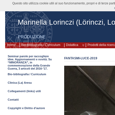
Questo sito utilizza cookie utili al suo funzionamento, propri e di terze pa
Marinella Lorinczi (Lörinczi, Lo
PRODUZIONE
Home
Bio-bibliografia / Curriculum
Didattica
Prodotti della ricerc
Seminar parole per raccogliere
FANTASMI-LUCE-2019
idee. Aggiornamenti e novità. Su
“MINORANZA”, in
commemorazione della Grande
Guerra, 3 articoli del 2016-’17.
Bio-bibliografia / Curriculum
Clinica (La) Aresu
Collegamenti (links) utili
Contatti
Copyright e Diritto d’autore