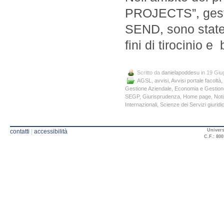
PROJECTS”, gesti
SEND, sono state b
fini di tirocinio 
Scritto da
danielapoddesu
in 19 Giu
AGSL
,
avvisi
,
Avvisi portale facoltà
,
Gestione Aziendale
,
Economia e Gestione 
SEGP
,
Giurisprudenza
,
Home page
,
Noti
Internazionali
,
Scienze dei Servizi giuridic
Univers
contatti
|
accessibilità
C.F.: 800