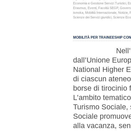
Economia e Gestione Servizi Turistici
,
Ec
Erasmus
,
Eventi
,
Facoltà SEGP
,
Governa
ismoka
,
Mobilità Internazionale
,
Notizie
,
P
Scienze dei Servizi giuridici
,
Scienze Ec
MOBILITÀ PER TRAINEESHIP CO
Nell’ambito 
dall’Unione Europ
National Higher 
di ciascun ateneo
borse di tirocinio
L’ambito tematico 
Turismo Sociale, s
Sociale promuove
alla vacanza, sen