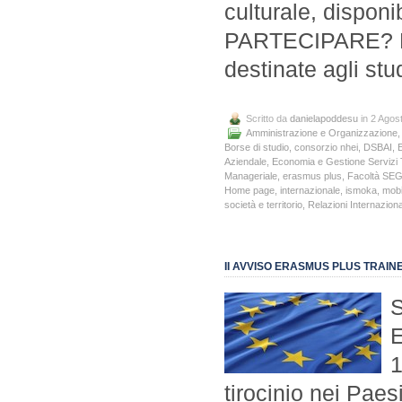
culturale, dispon
PARTECIPARE? Le 
destinate agli st
Scritto da
danielapoddesu
in 2 Agos
Amministrazione e Organizzazione
Borse di studio
,
consorzio nhei
,
DSBAI
,
Aziendale
,
Economia e Gestione Servizi T
Manageriale
,
erasmus plus
,
Facoltà SE
Home page
,
internazionale
,
ismoka
,
mobi
società e territorio
,
Relazioni Internaziona
II AVVISO ERASMUS PLUS TRAIN
S
E
1
tirocinio nei Pae