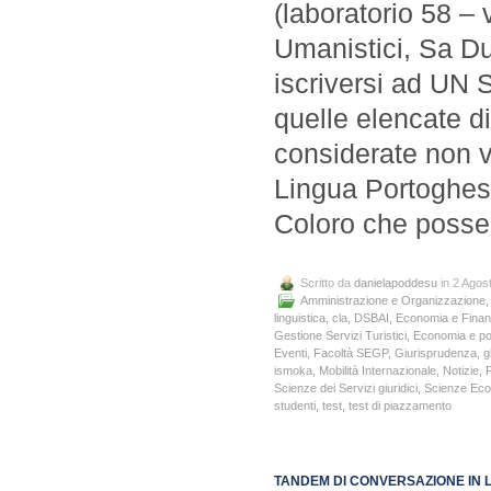
(laboratorio 58 – v
Umanistici, Sa Du
iscriversi ad U
quelle elencate di
considerate non v
Lingua Portoghes
Coloro che posseg
Scritto da
danielapoddesu
in 2 Agos
Amministrazione e Organizzazione
linguistica
,
cla
,
DSBAI
,
Economia e Fina
Gestione Servizi Turistici
,
Economia e pol
Eventi
,
Facoltà SEGP
,
Giurisprudenza
,
g
ismoka
,
Mobilità Internazionale
,
Notizie
,
P
Scienze dei Servizi giuridici
,
Scienze Ec
studenti
,
test
,
test di piazzamento
TANDEM DI CONVERSAZIONE IN 