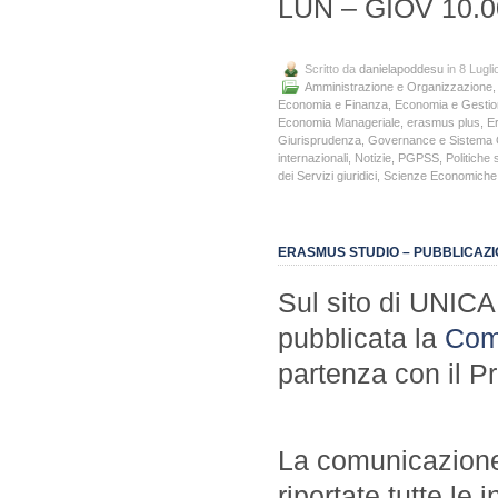
LUN – GIOV 10.0
Scritto da
danielapoddesu
in 8 Lugli
Amministrazione e Organizzazione
Economia e Finanza
,
Economia e Gestio
Economia Manageriale
,
erasmus plus
,
E
Giurisprudenza
,
Governance e Sistema 
internazionali
,
Notizie
,
PGPSS
,
Politiche 
dei Servizi giuridici
,
Scienze Economiche
ERASMUS STUDIO – PUBBLICAZI
Sul sito di UNICA 
pubblicata la
Comu
partenza con il 
La comunicazione 
riportate tutte le