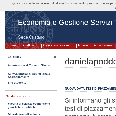
Questo sito utilizza cookie utili al suo funzionamento, propri e di terze pa
Economia e Gestione Servizi Tu
Sede Oristano
Home
Didattica
Calendario e orari
Notizie
Alma Laurea
Chi siamo
danielapodd
Ammissione al Corso di Studio
Autovalutazione, Valutazione e
Accreditamento
Sito studente
NUOVA DATA TEST DI PIAZZAMEN
Siti di riferimento
Si informano gli s
Facoltà di scienze economiche
test di piazzament
giuridiche e politiche
Dipartimento di scienze