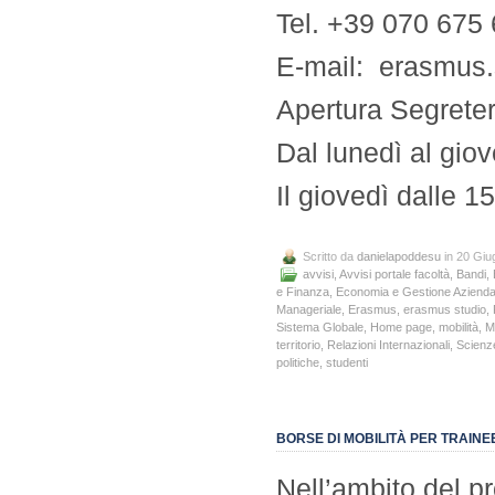
Tel. +39 070 675
E-mail: erasmus.
Apertura Segreter
Dal lunedì al gio
Il giovedì dalle 1
Scritto da
danielapoddesu
in 20 Giu
avvisi
,
Avvisi portale facoltà
,
Bandi
,
e Finanza
,
Economia e Gestione Azienda
Manageriale
,
Erasmus
,
erasmus studio
,
Sistema Globale
,
Home page
,
mobilità
,
M
territorio
,
Relazioni Internazionali
,
Scienze
politiche
,
studenti
BORSE DI MOBILITÀ PER TRAIN
Nell’ambito del