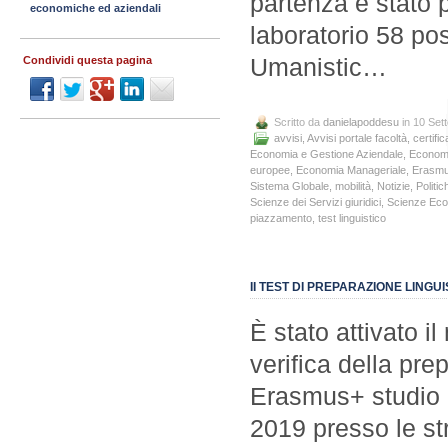
partenza è stato 
economiche ed aziendali
laboratorio 58 po
Umanistic…
Condividi questa pagina
Scritto da
danielapoddesu
in 10 Set
avvisi
,
Avvisi portale facoltà
,
certific
Economia e Gestione Aziendale
,
Economi
europee
,
Economia Manageriale
,
Erasm
Sistema Globale
,
mobilità
,
Notizie
,
Politic
Scienze dei Servizi giuridici
,
Scienze Ec
piazzamento
,
test linguistico
II TEST DI PREPARAZIONE LINGUI
È stato attivato il
verifica della pr
Erasmus+ studio 2
2019 presso le st