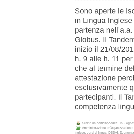
Sono aperte le is
in Lingua Inglese p
partenza nell’a.
Globus. Il Tandem
inizio il 21/08/20
h. 9 alle h. 11 pe
che al termine de
attestazione perch
esclusivamente qu
partecipanti. Il Ta
competenza lingu
Scritto da
danielapoddesu
in 2 Agos
Amministrazione e Organizzazione
inglese
,
corsi di lingua
,
DSBAI
,
Economia