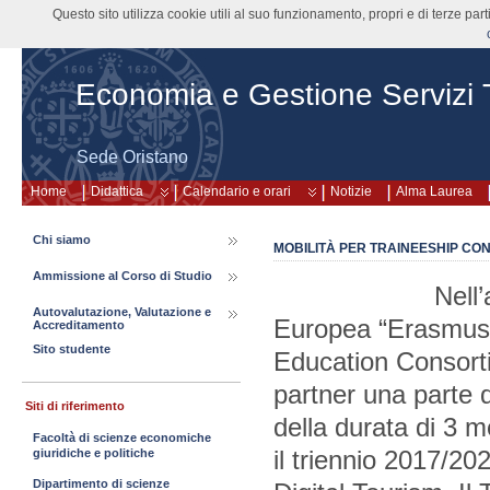
Questo sito utilizza cookie utili al suo funzionamento, propri e di terze pa
Economia e Gestione Servizi Tu
Sede Oristano
Home
Didattica
Calendario e orari
Notizie
Alma Laurea
Chi siamo
MOBILITÀ PER TRAINEESHIP CO
Ammissione al Corso di Studio
Nell’ambito de
Autovalutazione, Valutazione e
Europea “Erasmus+ 
Accreditamento
Sito studente
Education Consorti
partner una parte d
Siti di riferimento
della durata di 3 m
Facoltà di scienze economiche
il triennio 2017/20
giuridiche e politiche
Dipartimento di scienze