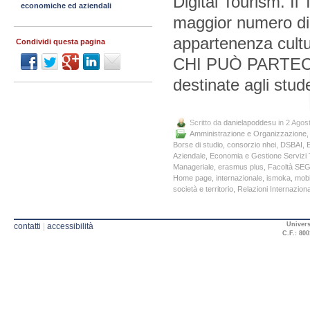
Digital Tourism. I
economiche ed aziendali
maggior numero di 
appartenenza cultur
Condividi questa pagina
CHI PUÒ PARTECIP
destinate agli stu
Scritto da
danielapoddesu
in 2 Agos
Amministrazione e Organizzazione
Borse di studio
,
consorzio nhei
,
DSBAI
,
Aziendale
,
Economia e Gestione Servizi T
Manageriale
,
erasmus plus
,
Facoltà SE
Home page
,
internazionale
,
ismoka
,
mobi
società e territorio
,
Relazioni Internaziona
Univers
contatti
|
accessibilità
C.F.: 800