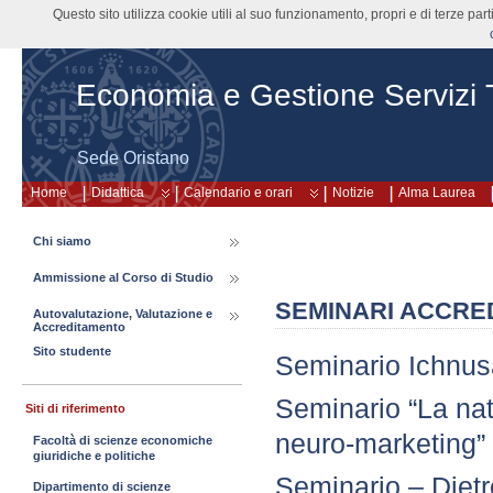
Questo sito utilizza cookie utili al suo funzionamento, propri e di terze pa
Economia e Gestione Servizi Tu
Sede Oristano
Home
Didattica
Calendario e orari
Notizie
Alma Laurea
Chi siamo
Ammissione al Corso di Studio
SEMINARI ACCRED
Autovalutazione, Valutazione e
Accreditamento
Sito studente
Seminario Ichnu
Seminario “La nat
Siti di riferimento
neuro-marketing”
Facoltà di scienze economiche
giuridiche e politiche
Seminario – Dietr
Dipartimento di scienze