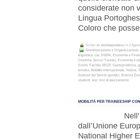
considerate non v
Lingua Portoghes
Coloro che posseg
Scritto da
danielapoddesu
in 2 Agos
Amministrazione e Organizzazione
linguistica
,
cla
,
DSBAI
,
Economia e Fina
Gestione Servizi Turistici
,
Economia e pol
Eventi
,
Facoltà SEGP
,
Giurisprudenza
,
g
ismoka
,
Mobilità Internazionale
,
Notizie
,
P
Scienze dei Servizi giuridici
,
Scienze Ec
studenti
,
test
,
test di piazzamento
MOBILITÀ PER TRAINEESHIP CO
Nell’ambito 
dall’Unione Europ
National Higher 