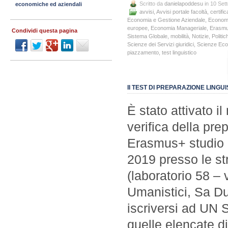
Scritto da
danielapoddesu
in 10 Set
economiche ed aziendali
avvisi
,
Avvisi portale facoltà
,
certific
Economia e Gestione Aziendale
,
Economi
europee
,
Economia Manageriale
,
Erasm
Condividi questa pagina
Sistema Globale
,
mobilità
,
Notizie
,
Politic
Scienze dei Servizi giuridici
,
Scienze Ec
piazzamento
,
test linguistico
II TEST DI PREPARAZIONE LINGUI
È stato attivato il
verifica della pr
Erasmus+ studio 2
2019 presso le st
(laboratorio 58 – v
Umanistici, Sa Du
iscriversi ad U
quelle elencate di