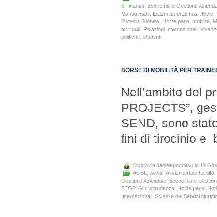
e Finanza
,
Economia e Gestione Azienda
Manageriale
,
Erasmus
,
erasmus studio
,
Sistema Globale
,
Home page
,
mobilità
,
M
territorio
,
Relazioni Internazionali
,
Scienze
politiche
,
studenti
BORSE DI MOBILITÀ PER TRAIN
Nell’ambito del
PROJECTS”, gesti
SEND, sono state b
fini di tirocinio 
Scritto da
danielapoddesu
in 19 Giu
AGSL
,
avvisi
,
Avvisi portale facoltà
,
Gestione Aziendale
,
Economia e Gestione 
SEGP
,
Giurisprudenza
,
Home page
,
Noti
Internazionali
,
Scienze dei Servizi giuridic