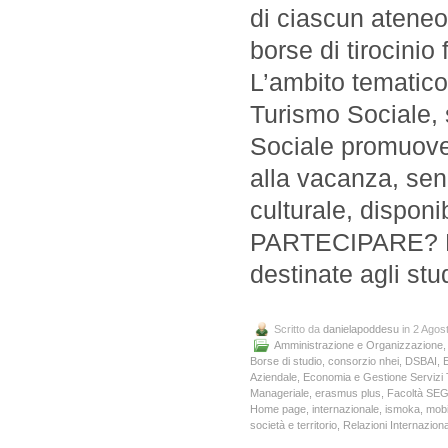
di ciascun ateneo
borse di tirocinio
L’ambito tematico 
Turismo Sociale, s
Sociale promuove
alla vacanza, sen
culturale, dispon
PARTECIPARE? Le 
destinate agli st
Scritto da
danielapoddesu
in 2 Agos
Amministrazione e Organizzazione
Borse di studio
,
consorzio nhei
,
DSBAI
,
Aziendale
,
Economia e Gestione Servizi T
Manageriale
,
erasmus plus
,
Facoltà SE
Home page
,
internazionale
,
ismoka
,
mobi
società e territorio
,
Relazioni Internaziona