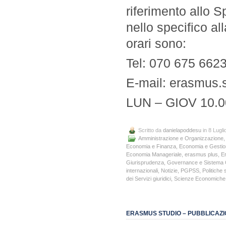
riferimento allo S
nello specifico al
orari sono:
Tel: 070 675 662
E-mail: erasmus.
LUN – GIOV 10.0
Scritto da
danielapoddesu
in 8 Lugli
Amministrazione e Organizzazione
Economia e Finanza
,
Economia e Gestio
Economia Manageriale
,
erasmus plus
,
E
Giurisprudenza
,
Governance e Sistema 
internazionali
,
Notizie
,
PGPSS
,
Politiche 
dei Servizi giuridici
,
Scienze Economiche
ERASMUS STUDIO – PUBBLICAZI