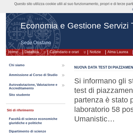
Questo sito utilizza cookie utili al suo funzionamento, propri e di terze pa
Economia e Gestione Servizi Tu
Sede Oristano
Home
Didattica
Calendario e orari
Notizie
Alma Laurea
Chi siamo
NUOVA DATA TEST DI PIAZZAMEN
Ammissione al Corso di Studio
Si informano gli s
Autovalutazione, Valutazione e
test di piazzament
Accreditamento
Sito studente
partenza è stato 
laboratorio 58 po
Siti di riferimento
Umanistic…
Facoltà di scienze economiche
giuridiche e politiche
Dipartimento di scienze