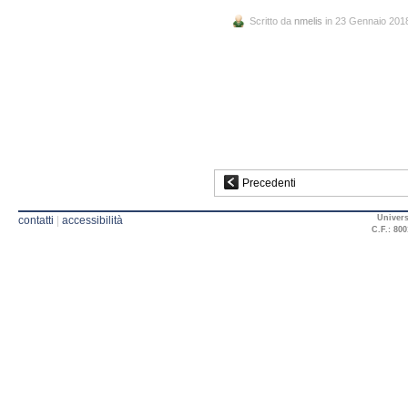
Scritto da
nmelis
in 23 Gennaio 201
Precedenti
Univers
contatti
|
accessibilità
C.F.: 800