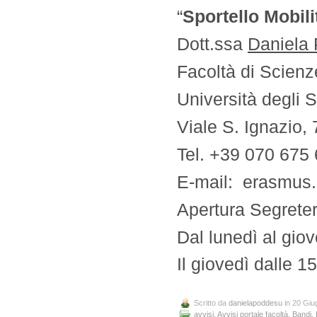
“
Sportello Mobili
Dott.ssa
Daniela
Facoltà di Scienz
Università degli S
Viale S. Ignazio,
Tel. +39 070 675
E-mail: erasmus.
Apertura Segreter
Dal lunedì al gio
Il giovedì dalle 1
Scritto da
danielapoddesu
in 20 Giu
avvisi
,
Avvisi portale facoltà
,
Bandi
,