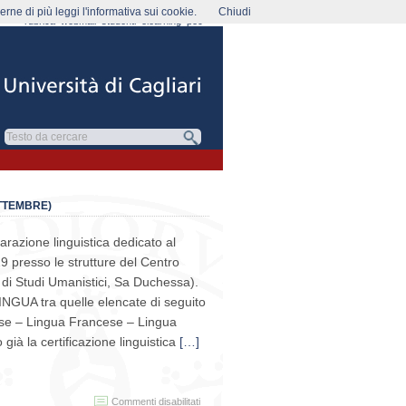
rne di più leggi l'informativa sui cookie.
Chiudi
rubrica
webmail
studenti
elearning
pec
ETTEMBRE)
eparazione linguistica dedicato al
 presso le strutture del Centro
à di Studi Umanistici, Sa Duchessa).
NGUA tra quelle elencate di seguito
lese – Lingua Francese – Lingua
à la certificazione linguistica
[…]
su
Commenti disabilitati