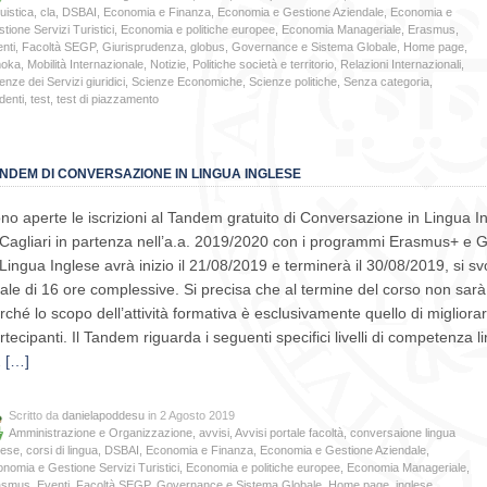
guistica
,
cla
,
DSBAI
,
Economia e Finanza
,
Economia e Gestione Aziendale
,
Economia e
tione Servizi Turistici
,
Economia e politiche europee
,
Economia Manageriale
,
Erasmus
,
nti
,
Facoltà SEGP
,
Giurisprudenza
,
globus
,
Governance e Sistema Globale
,
Home page
,
moka
,
Mobilità Internazionale
,
Notizie
,
Politiche società e territorio
,
Relazioni Internazionali
,
enze dei Servizi giuridici
,
Scienze Economiche
,
Scienze politiche
,
Senza categoria
,
denti
,
test
,
test di piazzamento
NDEM DI CONVERSAZIONE IN LINGUA INGLESE
no aperte le iscrizioni al Tandem gratuito di Conversazione in Lingua Ing
 Cagliari in partenza nell’a.a. 2019/2020 con i programmi Erasmus+ e 
 Lingua Inglese avrà inizio il 21/08/2019 e terminerà il 30/08/2019, si sv
tale di 16 ore complessive. Si precisa che al termine del corso non sa
rché lo scopo dell’attività formativa è esclusivamente quello di migliora
rtecipanti. Il Tandem riguarda i seguenti specifici livelli di competenza
2
[…]
Scritto da
danielapoddesu
in 2 Agosto 2019
Amministrazione e Organizzazione
,
avvisi
,
Avvisi portale facoltà
,
conversaione lingua
lese
,
corsi di lingua
,
DSBAI
,
Economia e Finanza
,
Economia e Gestione Aziendale
,
nomia e Gestione Servizi Turistici
,
Economia e politiche europee
,
Economia Manageriale
,
asmus
,
Eventi
,
Facoltà SEGP
,
Governance e Sistema Globale
,
Home page
,
inglese
,