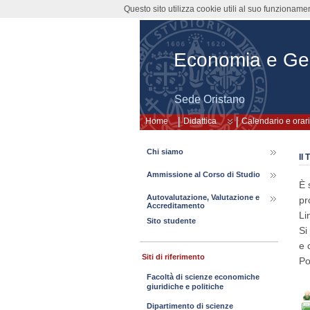
Questo sito utilizza cookie utili al suo funzioname
Economia e Gest
Sede Oristano
Home
Didattica
Calendario e orari
Chi siamo
II
Ammissione al Corso di Studio
È 
Autovalutazione, Valutazione e
pr
Accreditamento
Li
Sito studente
Si
e 
Siti di riferimento
Po
Facoltà di scienze economiche
giuridiche e politiche
Dipartimento di scienze