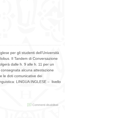
II
Test
di
preparazione
linguistica
per
gli
studenti
in
mobilità
(12
settembre)
lese per gli studenti dell’Università
Globus. Il Tandem di Conversazione
olgerà dalle h. 9 alle h. 11 per un
rà consegnata alcuna attestazione
re le doti comunicative dei
 linguistica: LINGUA INGLESE – livello
su
Commenti disabilitati
Tandem
di
conversazione