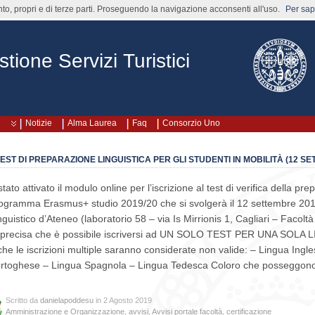
nto, propri e di terze parti. Proseguendo la navigazione acconsenti all'uso.
Per sape
ione Servizi Turistici
Notizie
Alma Laurea
Faq
Consorzio Uno
 TEST DI PREPARAZIONE LINGUISTICA PER GLI STUDENTI IN MOBILITÀ (12 S
stato attivato il modulo online per l’iscrizione al test di verifica della pr
ogramma Erasmus+ studio 2019/20 che si svolgerà il 12 settembre 2019
nguistico d’Ateneo (laboratorio 58 – via Is Mirrionis 1, Cagliari – Facolt
 precisa che è possibile iscriversi ad UN SOLO TEST PER UNA SOLA LI
che le iscrizioni multiple saranno considerate non valide: – Lingua Ing
rtoghese – Lingua Spagnola – Lingua Tedesca Coloro che posseggono gi
Scritto da
danielapoddesu
in 2 Agosto 2019
Amministrazione e Organizzazione
,
avvisi
,
Avvisi portale facoltà
,
certificazione