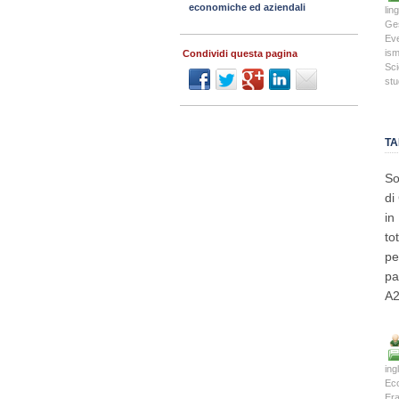
economiche ed aziendali
lin
Ges
Eve
is
Condividi questa pagina
Sci
stu
TA
So
di
in
to
pe
pa
A
ing
Eco
Er