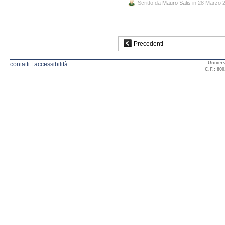
Scritto da
Mauro Salis
in 28 Marzo 
Precedenti
Univers
contatti
|
accessibilità
C.F.: 800