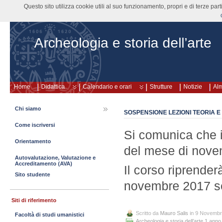
Questo sito utilizza cookie utili al suo funzionamento, propri e di terze pa
Archeologia e storia dell’arte
Home
Didattica
Calendario e orari
Strutture
Notizie
Al
Chi siamo
SOSPENSIONE LEZIONI TEORIA E
Come iscriversi
Si comunica che i
Orientamento
del mese di novem
Autovalutazione, Valutazione e
Accreditamento (AVA)
Il corso riprender
Sito studente
novembre 2017 se
Siti di riferimento
Scritto da
Mauro Salis
in 9 Novembr
Facoltà di studi umanistici
Archeologia e storia dell’arte 1 anno