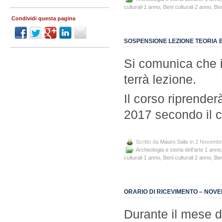
culturali 1 anno
,
Beni culturali 2 anno
,
Ben
Condividi questa pagina
SOSPENSIONE LEZIONE TEORIA 
Si comunica che i
terrà lezione.
Il corso riprende
2017 secondo il c
Scritto da
Mauro Salis
in 2 Novembr
Archeologia e storia dell’arte 1 anno
culturali 1 anno
,
Beni culturali 2 anno
,
Ben
ORARIO DI RICEVIMENTO – NOV
Durante il mese d