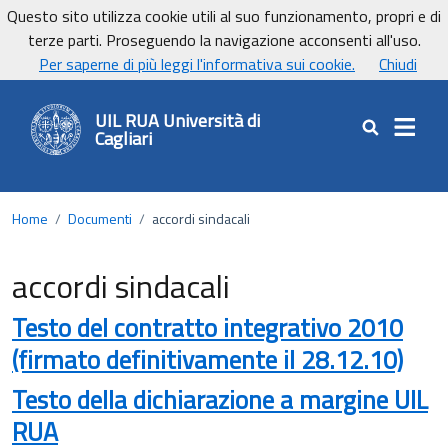
Vai ai contenuti
Vai al footer
Questo sito utilizza cookie utili al suo funzionamento, propri e di
UniCa - Università degli studi di Cagliari
terze parti. Proseguendo la navigazione acconsenti all'uso.
UnicaNews
Per saperne di più leggi l'informativa sui cookie.
Chiudi
UIL RUA Università di
Cagliari
Cerca nel sit
Home
/
Documenti
/
accordi sindacali
accordi sindacali
Testo del contratto integrativo 2010
(firmato definitivamente il 28.12.10)
Testo della dichiarazione a margine UIL
RUA