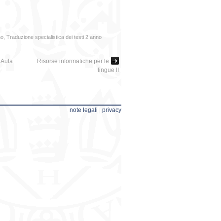
no
,
Traduzione specialistica dei testi 2 anno
 Aula
Risorse informatiche per le
lingue II
note legali
|
privacy