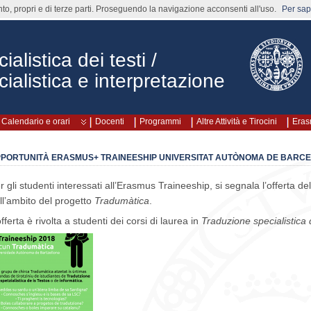
nto, propri e di terze parti. Proseguendo la navigazione acconsenti all'uso.
Per sape
alistica dei testi /
ialistica e interpretazione
Calendario e orari
Docenti
Programmi
Altre Attività e Tirocini
Era
PORTUNITÀ ERASMUS+ TRAINEESHIP UNIVERSITAT AUTÒNOMA DE BARC
r gli studenti interessati all’Erasmus Traineeship, si segnala l’offerta d
ll’ambito del progetto
Tradumàtica
.
offerta è rivolta a studenti dei corsi di laurea in
Traduzione specialistica d