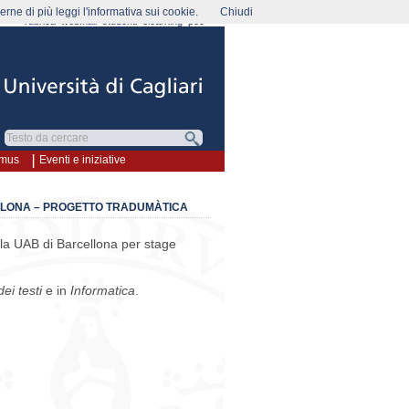
rne di più leggi l'informativa sui cookie.
Chiudi
rubrica
webmail
studenti
elearning
pec
smus
Eventi e iniziative
ELONA – PROGETTO TRADUMÀTICA
ella UAB di Barcellona per stage
ei testi
e in
Informatica
.