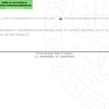
Scritto da
andreadettori
in 28 Novembre 2017
Traduzione specialistica dei testi 1 an
ansubbers e sottotitolazione nel cinema e nella TV, martedì 5 dicembre, ore 12-14,
a, via San Giorgio 12
Università degli Studi di Cagliari
C.F.: 80019600925 - P.I.: 00443370929