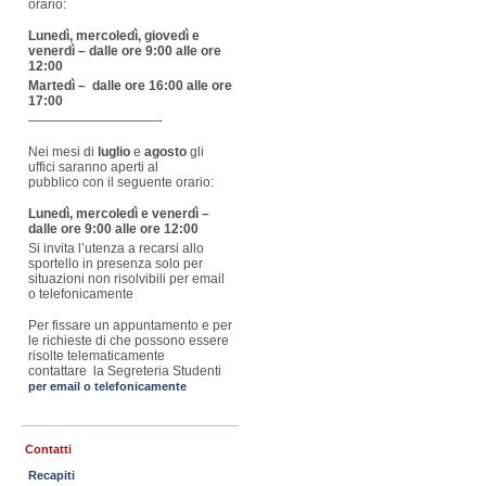
orario:
Lunedì, mercoledì, giovedì e
venerdì – dalle ore 9:00 alle ore
12:00
Martedì – dalle ore 16:00 alle ore
17:00
——————————-
Nei mesi di
luglio
e
agosto
gli
uffici saranno aperti al
pubblico con il seguente orario:
Lunedì, mercoledì e venerdì –
dalle ore 9:00 alle ore 12:00
Si invita l’utenza a recarsi allo
sportello in presenza solo per
situazioni non risolvibili per email
o telefonicamente
Per fissare un appuntamento e per
le richieste di che possono essere
risolte telematicamente
contattare la Segreteria Studenti
per email o telefonicamente
Contatti
Recapiti