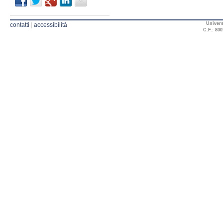
Univers
contatti
|
accessibilità
C.F.: 800