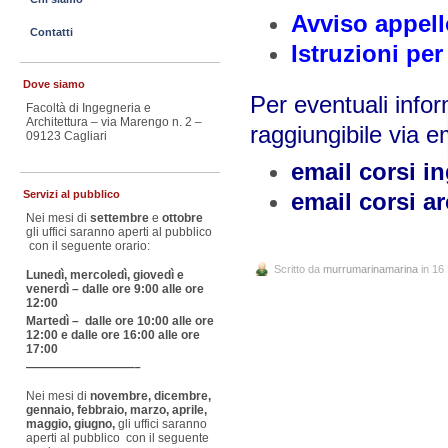
Avviso appell
Contatti
Istruzioni pe
Dove siamo
Per eventuali infor
Facoltà di Ingegneria e
Architettura – via Marengo n. 2 –
raggiungibile via e
09123 Cagliari
email corsi i
email corsi ar
Servizi al pubblico
Nei mesi di
settembre
e
ottobre
gli uffici saranno aperti al pubblico
con il seguente orario:
Scritto da
murrumarinamarina
in 16
Lunedì, mercoledì, giovedì e
venerdì – dalle ore 9:00 alle ore
12:00
Martedì – dalle ore 10:00 alle ore
12:00 e dalle ore 16:00 alle ore
17:00
—————————–
Nei mesi di
novembre, dicembre,
gennaio, febbraio, marzo, aprile,
maggio, giugno,
gli uffici saranno
aperti al pubblico con il seguente