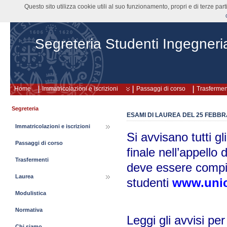
Questo sito utilizza cookie utili al suo funzionamento, propri e di terze pa
Segreteria Studenti Ingegneri
Home
Immatricolazioni e iscrizioni
Passaggi di corso
Trasfermen
Segreteria
ESAMI DI LAUREA DEL 25 FEBBRAI
Immatricolazioni e iscrizioni
Si avvisano tutti gl
Passaggi di corso
finale nell’appello 
Trasfermenti
deve essere compil
Laurea
studenti
www.unic
Modulistica
Normativa
Leggi gli avvisi pe
Chi siamo