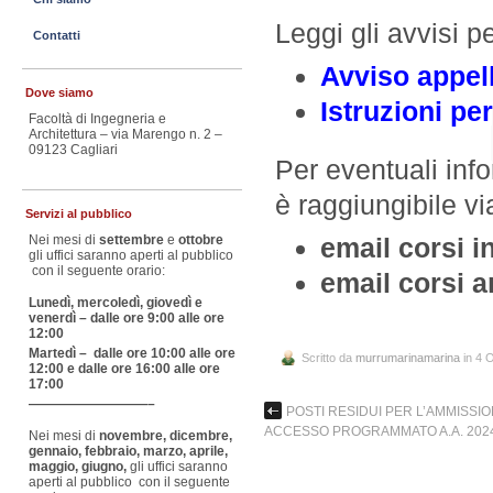
Leggi gli avvisi 
Contatti
Avviso appel
Dove siamo
Istruzioni pe
Facoltà di Ingegneria e
Architettura – via Marengo n. 2 –
09123 Cagliari
Per eventuali info
è raggiungibile vi
Servizi al pubblico
email corsi 
Nei mesi di
settembre
e
ottobre
gli uffici saranno aperti al pubblico
con il seguente orario:
email corsi a
Lunedì, mercoledì, giovedì e
venerdì – dalle ore 9:00 alle ore
12:00
Martedì – dalle ore 10:00 alle ore
Scritto da
murrumarinamarina
in 4 
12:00 e dalle ore 16:00 alle ore
17:00
—————————–
POSTI RESIDUI PER L’AMMISSIO
ACCESSO PROGRAMMATO A.A. 2024
Nei mesi di
novembre, dicembre,
gennaio, febbraio, marzo, aprile,
maggio, giugno,
gli uffici saranno
aperti al pubblico con il seguente