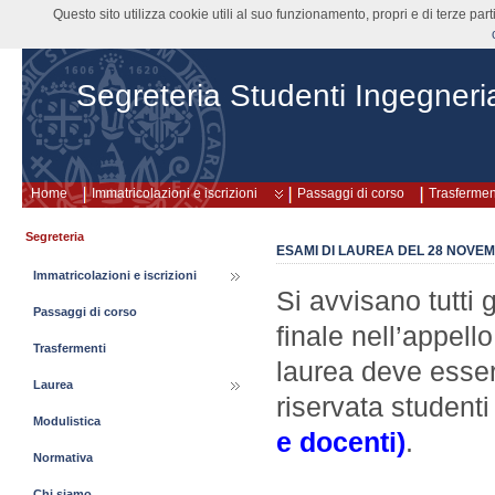
Questo sito utilizza cookie utili al suo funzionamento, propri e di terze pa
Segreteria Studenti Ingegneri
Home
Immatricolazioni e iscrizioni
Passaggi di corso
Trasfermen
Segreteria
ESAMI DI LAUREA DEL 28 NOVEMB
Immatricolazioni e iscrizioni
Si avvisano tutti 
Passaggi di corso
finale nell’appello
Trasfermenti
laurea deve esser
Laurea
riservata student
Modulistica
e docenti)
.
Normativa
Chi siamo