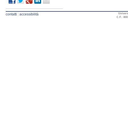
Univers
contatti
|
accessibilità
C.F.: 800