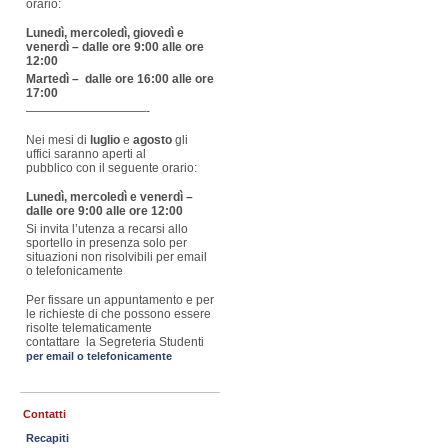
orario:
Lunedì, mercoledì, giovedì e
venerdì – dalle ore 9:00 alle ore
12:00
Martedì – dalle ore 16:00 alle ore
17:00
——————————-
Nei mesi di
luglio
e
agosto
gli
uffici saranno aperti al
pubblico con il seguente orario:
Lunedì, mercoledì e venerdì –
dalle ore 9:00 alle ore 12:00
Si invita l’utenza a recarsi allo
sportello in presenza solo per
situazioni non risolvibili per email
o telefonicamente
Per fissare un appuntamento e per
le richieste di che possono essere
risolte telematicamente
contattare la Segreteria Studenti
per email o telefonicamente
Contatti
Recapiti