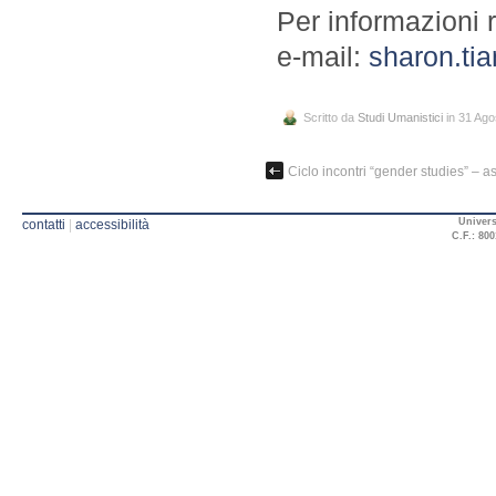
Per informazioni ri
e-mail:
sharon.ti
Scritto da
Studi Umanistici
in 31 Ago
Ciclo incontri “gender studies” – 
Univers
contatti
|
accessibilità
C.F.: 800