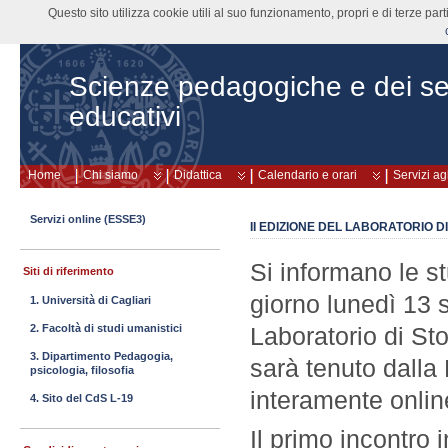
Questo sito utilizza cookie utili al suo funzionamento, propri e di terze pa
Scienze pedagogiche e dei ser
educativi
Home
Chi siamo
Didattica
Calendario e orari
Servizi ag
Servizi online (ESSE3)
II EDIZIONE DEL LABORATORIO D
Si informano le st
Siti di riferimento
giorno lunedì 13 
1. Università di Cagliari
2. Facoltà di studi umanistici
Laboratorio di Sto
3. Dipartimento Pedagogia,
sarà tenuto dalla
psicologia, filosofia
interamente onlin
4. Sito del CdS L-19
Il primo incontro 