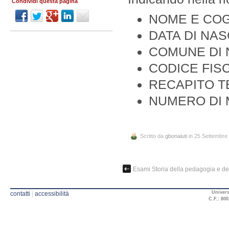
Condividi questa pagina
NOME E CO
DATA DI NAS
COMUNE DI 
CODICE FIS
RECAPITO T
NUMERO DI 
Scritto da
gbonaiuti
in 25 Settembre
Esami Storia della pedagogia e dell
Univers
contatti
|
accessibilità
C.F.: 800