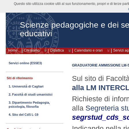
Questo sito utilizza cookie utili al suo funzionamento, propri e di terze pa
Scienze pedagogiche e dei ser
educativi
Home
Chi siamo
Didattica
Calendario e orari
Servizi ag
Servizi online (ESSE3)
GRADUATORIE AMMISSIONE LM-50/
Sul sito di Facolt
Siti di riferimento
alla LM INTERC
1. Università di Cagliari
2. Facoltà di studi umanistici
Richieste di info
3. Dipartimento Pedagogia,
alla
Segreteria st
psicologia, filosofia
4. Sito del CdS L-19
segrstud_cds_s
Indicando nella ri