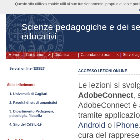
Questo sito utilizza cookie utili al suo funzionamento, propri e di terze pa
Scienze pedagogiche e dei ser
educativi
Home
Chi siamo
Didattica
Calendario e orari
Servizi ag
Servizi online (ESSE3)
ACCESSO LEZIONI ONLINE
Le lezioni si svol
Siti di riferimento
AdobeConnect
,
1. Università di Cagliari
2. Facoltà di studi umanistici
AdobeConnect è a
3. Dipartimento Pedagogia,
tramite applicaz
psicologia, filosofia
Android
o
iPhone
4. Sito del CdS L-19
cura del rapprese