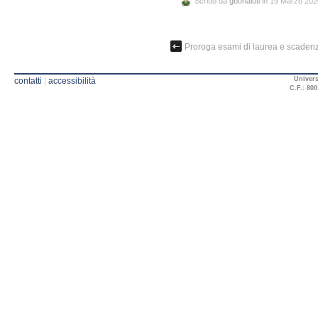
Scritto da
gbonaiuti
in 19 Marzo 202
Proroga esami di laurea e scadenz
Univers
contatti
|
accessibilità
C.F.: 800