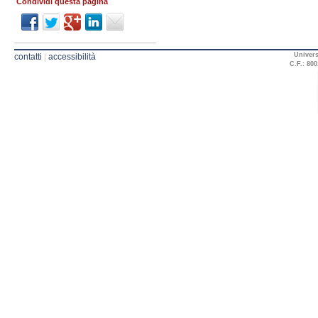
Condividi questa pagina
Univers
contatti
|
accessibilità
C.F.: 800