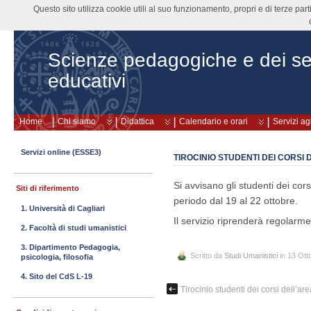
Questo sito utilizza cookie utili al suo funzionamento, propri e di terze pa
Scienze pedagogiche e dei ser
educativi
Home
Chi siamo
Didattica
Calendario e orari
Servizi ag
Servizi online (ESSE3)
TIROCINIO STUDENTI DEI CORSI
Si avvisano gli studenti dei cors
Siti di riferimento
periodo dal 19 al 22 ottobre.
1. Università di Cagliari
Il servizio riprenderà regolarm
2. Facoltà di studi umanistici
3. Dipartimento Pedagogia,
Scritto da
Studi Umanistici
in 13 Ott
psicologia, filosofia
4. Sito del CdS L-19
Tirocinio studenti dei corsi dell’a