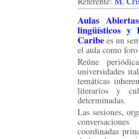
Referente:
M. Cri
Aulas Abierta
lingüísticos y
Caribe
es un sem
el aula como foro
Reúne periódic
universidades ita
temáticas inheren
literarios y cu
determinadas.
Las sesiones, or
conversaciones
coordinadas prin