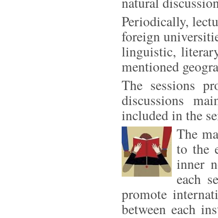
natural discussio
Periodically, lec
foreign universiti
linguistic, liter
mentioned geograp
The sessions pr
discussions mai
included in the s
The mai
to the 
inner n
each se
promote internat
between each inst