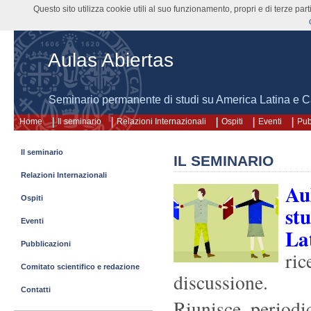
Questo sito utilizza cookie utili al suo funzionamento, propri e di terze pa
Aulas Abiertas
Seminario permanente di studi su America Latina e C
Home
Il seminario
Relazioni Internazionali
Ospiti
Eventi
Pub
Il seminario
IL SEMINARIO
Relazioni Internazionali
Au
Ospiti
st
Eventi
La
Pubblicazioni
ric
Comitato scientifico e redazione
discussione.
Contatti
Riunisce periodi