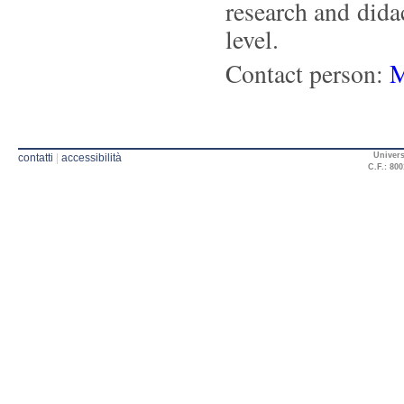
research and dida
level.
Contact person:
M
Univers
contatti
|
accessibilità
C.F.: 800