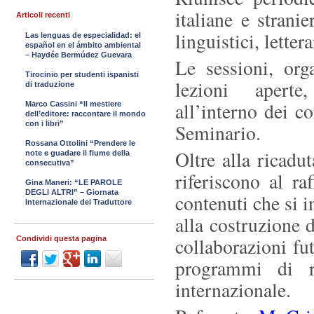
italiane e strani
Articoli recenti
linguistici, letter
Las lenguas de especialidad: el
español en el ámbito ambiental
– Haydée Bermúdez Guevara
Le sessioni, org
Tirocinio per studenti ispanisti
lezioni aperte
di traduzione
all’interno dei co
Marco Cassini “Il mestiere
dell’editore: raccontare il mondo
con i libri”
Seminario.
Rossana Ottolini “Prendere le
Oltre alla ricadut
note e guadare il fiume della
consecutiva”
riferiscono al ra
Gina Maneri: “LE PAROLE
DEGLI ALTRI” – Giornata
contenuti che si i
Internazionale del Traduttore
alla costruzione 
collaborazioni fu
Condividi questa pagina
programmi di ri
internazionale.