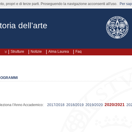
nto, propri e di terze parti. Proseguendo la navigazione acconsenti all'uso.
Per sape
oria dell’arte
Strutture
Notizie
Alma Laurea
Faq
ROGRAMMI
2020/2021
leziona l'Anno Accademico:
2017/2018
2018/2019
2019/2020
20