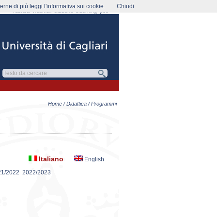
rne di più leggi l'informativa sui cookie.
Chiudi
rubrica
webmail
studenti
elearning
pec
Home
/
Didattica
/ Programmi
Italiano
English
21/2022
2022/2023