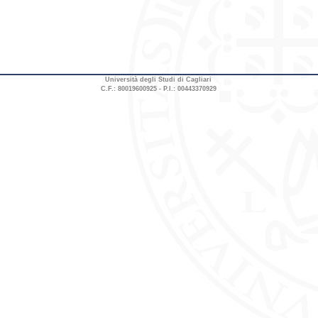
Università degli Studi di Cagliari
C.F.: 80019600925 - P.I.: 00443370929