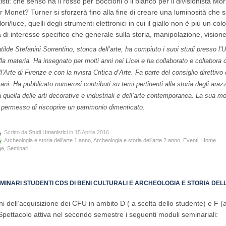
tisti: che senso ha il rosso per Boccioni o il bianco per il divisionista Mo
r Monet? Turner si sforzerà fino alla fine di creare una luminosità che s
lori/luce, quelli degli strumenti elettronici in cui il giallo non è più un c
a di interesse specifico che generale sulla storia, manipolazione, vision
tilde Stefanini Sorrentino, storica dell’arte, ha compiuto i suoi studi presso l’U
lla materia. Ha insegnato per molti anni nei Licei e ha collaborato e collabora
ll’Arte di Firenze e con la rivista Critica d’Arte. Fa parte del consiglio dirett
sani. Ha pubblicato numerosi contributi su temi pertinenti alla storia degli arazzi
a quella delle arti decorative e industriali e dell’arte contemporanea. La sua 
 permesso di riscoprire un patrimonio dimenticato.
Scritto da
Studi Umanistici
in 15 Aprile 2016
Archeologia e storia dell’arte 1 anno
,
Archeologia e storia dell’arte 2 anno
,
Eventi
,
Home
ge
,
Seminari
MINARI STUDENTI CDS DI BENI CULTURALI E ARCHEOLOGIA E STORIA DEL
fini dell’acquisizione dei CFU in ambito D ( a scelta dello studente) e F (alt
Spettacolo attiva nel secondo semestre i seguenti moduli seminariali: