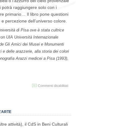
rbelli o l’azzurro del cielo provenzale
i potrà raggiungere solo con i
olore primario… Il libro pone questioni
e e percezione dell’universo colore.
niversità di Pisa ove è stata cultrice
 con UIA Università Internazionale
ivo de Gli Amici dei Musei e Monumenti
 e delle arazzerie, alla storia dei colori
monografia Arazzi medicei a Pisa (1993),
su
Commenti disabilitati
Seminario
“Tra
pigmenti,
coloranti
e
L’ARTE
trattati”
di
re attività), il CdS in Beni Culturali
Matilde
Stefanini