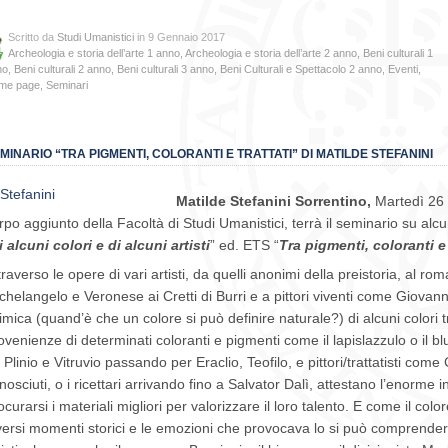
Scritto da
Studi Umanistici
in 9 Gennaio 2017
Archeologia e storia dell’arte 1 anno
,
Archeologia e storia dell’arte 2 anno
,
Beni culturali 1
no
,
Beni culturali 2 anno
,
Beni culturali 3 anno
,
Beni Culturali e Spettacolo 2 anno
,
Eventi
,
me page
,
Seminari
MINARIO “TRA PIGMENTI, COLORANTI E TRATTATI” DI MATILDE STEFANINI
Matilde Stefanini Sorrentino,
Martedì 26 
rpo aggiunto della Facoltà di Studi Umanistici, terrà il seminario su alcuni
i alcuni colori e di alcuni artisti
” ed. ETS “
Tra pigmenti, coloranti e 
traverso le opere di vari artisti, da quelli anonimi della preistoria, al r
chelangelo e Veronese ai Cretti di Burri e a pittori viventi come Giovan
imica (quand’è che un colore si può definire naturale?) di alcuni colori tr
ovenienze di determinati coloranti e pigmenti come il lapislazzulo o il bl
 Plinio e Vitruvio passando per Eraclio, Teofilo, e pittori/trattatisti com
nosciuti, o i ricettari arrivando fino a Salvator Dalì, attestano l’enorme i
ocurarsi i materiali migliori per valorizzare il loro talento. E come il col
versi momenti storici e le emozioni che provocava lo si può comprendere 