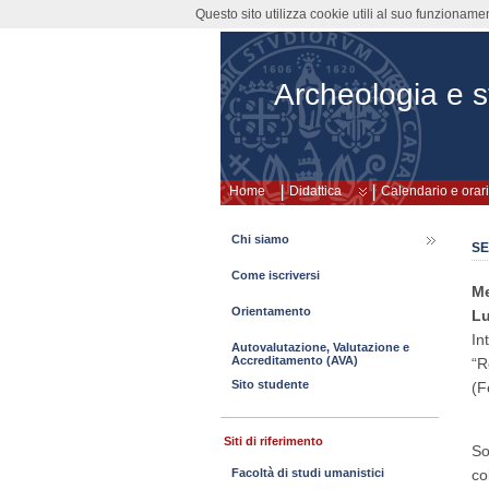
Questo sito utilizza cookie utili al suo funzioname
Archeologia e st
Home
Didattica
Calendario e orari
Chi siamo
SE
Come iscriversi
Me
Orientamento
Lu
In
Autovalutazione, Valutazione e
Accreditamento (AVA)
“R
Sito studente
(F
Siti di riferimento
So
co
Facoltà di studi umanistici