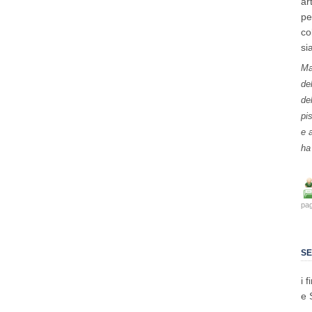
ar
pe
co
si
Ma
de
de
pi
e 
ha
pa
SE
i 
e 