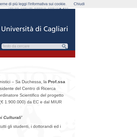
rne di più leggi l'informativa sui cookie.
Chiudi
rubrica
webmail
studenti
elearning
pec
nistici – Sa Duchessa, la
Prof.ssa
esidente del Centro di Ricerca
rdinatore Scientifico del progetto
o (€ 1.900.000) da EC e dal MIUR
i Culturali
”
tutti gli studenti, i dottorandi ed i