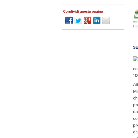
Condividi questa pagina
an
Ho
SE
co
“
D
At
Mi
ch
pr
da
co
pr
di