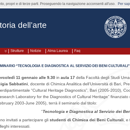
nto, propri e di terze parti. Proseguendo la navigazione acconsenti all'uso.
Per sape
oria dell’arte
Strutture
Notizie
Alma Laurea
Faq
MINARIO “TECNOLOGIA E DIAGNOSTICA AL SERVIZIO DEI BENI CULTURALI”
rcoledì 11 gennaio alle 9.30
in
aula 17
della Facoltà degli Studi Uma
igia Sabbatini
, docente di Chimica Analitica dell’Università di Bari, Pr
terdipartimentale “Cultural Heritage Diagnostics”, Bari (2005-2010), Coo
esearch Laboratory for the Diagnostics of Cultural Heritage” finanziat
ebruary 2003-June 2005), terrà il seminario dal titolo:
“
Tecnologia e Diagnostica al Servizio dei Ben
no invitati a partecipare gli
studenti di Chimica dei Beni Culturali
, e 
lleghi interessati.