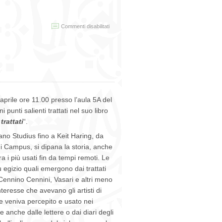
su
Commenti disabilitati
Seminario
“Tecnologia
e
Diagnostica
al
Servizio
dei
Beni
Culturali”
aprile ore 11.00 presso l’aula 5A del
 punti salienti trattati nel suo libro
trattati
“.
omano Studius fino a Keit Haring, da
ni Campus, si dipana la storia, anche
a i più usati fin da tempi remoti. Le
u egizio quali emergono dai trattati
e Cennino Cennini, Vasari e altri meno
nteresse che avevano gli artisti di
ore veniva percepito e usato nei
anche dalle lettere o dai diari degli