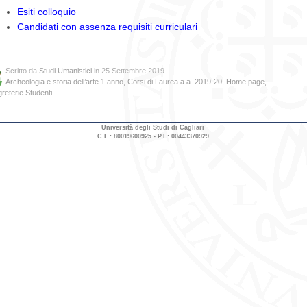
Esiti colloquio
Candidati con assenza requisiti curriculari
Scritto da
Studi Umanistici
in 25 Settembre 2019
Archeologia e storia dell’arte 1 anno
,
Corsi di Laurea a.a. 2019-20
,
Home page
,
reterie Studenti
Università degli Studi di Cagliari
C.F.: 80019600925 - P.I.: 00443370929