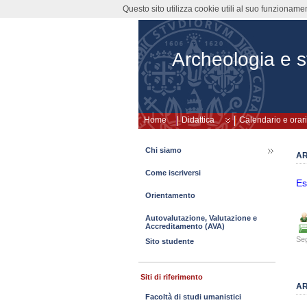
Questo sito utilizza cookie utili al suo funzioname
Archeologia e st
Home
Didattica
Calendario e orari
Chi siamo
AR
Come iscriversi
Es
Orientamento
Autovalutazione, Valutazione e
Accreditamento (AVA)
Seg
Sito studente
Siti di riferimento
AR
Facoltà di studi umanistici