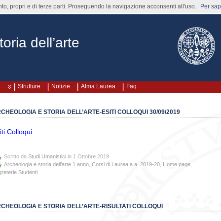
nto, propri e di terze parti. Proseguendo la navigazione acconsenti all'uso.
Per sape
oria dell’arte
Strutture
Notizie
Alma Laurea
Faq
CHEOLOGIA E STORIA DELL’ARTE-ESITI COLLOQUI 30/09/2019
iti Colloqui
Scritto da
Studi Umanistici
in 1 Ottobre 2019
Archeologia e storia dell’arte 1 anno
,
Corsi di Laurea a.a. 2019-20
,
Home page
,
reterie Studenti
CHEOLOGIA E STORIA DELL’ARTE-RISULTATI COLLOQUI