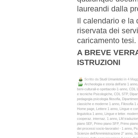
laureandi dalla p
Il calendario e la 
riservata dei serv
caricamento tesi.
A BREVE VERR
ISTRUZIONI
Scritto da
Studi Umanistici
in 4 Magg
Archeologia e storia dell’arte 1 anno
beni-culturali-e-spettacolo-1-anno
,
CDL L
e tecniche Psicologiche
,
CDL STP
,
Dipart
pedagogia psicologia filosofia
,
Dipartiment
classiche e moderne 1 anno
,
Filosofia 1
Home page
,
Lettere 1 anno
,
Lingue e co
linguistica 1 anno
,
Lingue e letter. mode
cooperaz. internaz. 1 anno
,
LM traduzion
piano SEF
,
Primo piano SFP
,
Primo pian
dei processi socio-lavorativi - 1 anno
,
Ps
Scienze dell’Amministrazione 2° anno
,
Sc