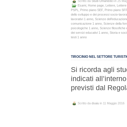
Scritto da
Studi Umanistici
in 25 Ma
Esami
,
Home page
,
Lettere
,
Lettere
PSPL
,
Primo piano SEF
,
Primo piano SF
dello sviluppo e dei processi socio-lavora
lavorativi 1 anno
,
Scienze dell’educazion
comunicazione 1 anno
,
Scienze della fo
psicologiche 1 anno
,
Scienze filosofiche 
dei servizi educativi 1 anno
,
Storia e soc
testi 1 anno
TIROCINIO NEL SETTORE TURISTI
Si ricorda agli st
indicati all’inter
previsti dal Regol
Scritto da
dsaiu
in 11 Maggio 2016