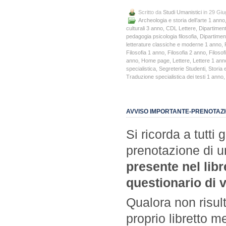
Scritto da
Studi Umanistici
in 29 Gi
Archeologia e storia dell’arte 1 anno
culturali 3 anno
,
CDL Lettere
,
Dipartimento
pedagogia psicologia filosofia
,
Dipartiment
letterature classiche e moderne 1 anno
,
Filosofia 1 anno
,
Filosofia 2 anno
,
Filosof
anno
,
Home page
,
Lettere
,
Lettere 1 ann
specialistica
,
Segreterie Studenti
,
Storia 
Traduzione specialistica dei testi 1 anno
AVVISO IMPORTANTE-PRENOTAZIO
Si ricorda a tutti 
prenotazione di 
presente nel libr
questionario di 
Qualora non risult
proprio libretto m