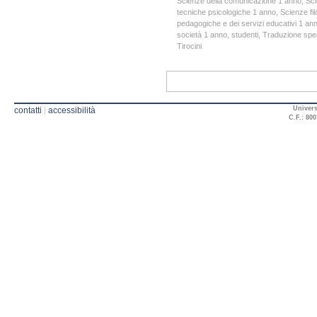
Scienze della comunicazione 1 anno
,
Sci
tecniche psicologiche 1 anno
,
Scienze fil
pedagogiche e dei servizi educativi 1 an
società 1 anno
,
studenti
,
Traduzione speci
Tirocini
Univers
contatti
|
accessibilità
C.F.: 800