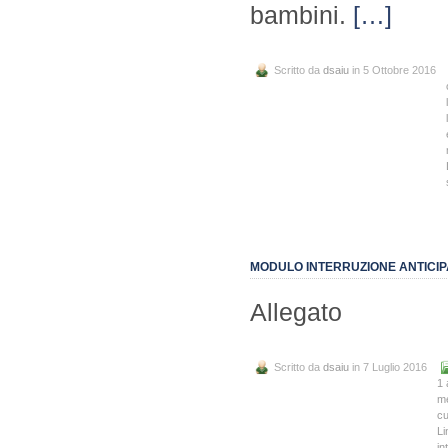
bambini.
[…]
Scritto da
dsaiu
in 5 Ottobre 2016
MODULO INTERRUZIONE ANTICIPA
Allegato
Scritto da
dsaiu
in 7 Luglio 2016
1 
me
cu
Li
in