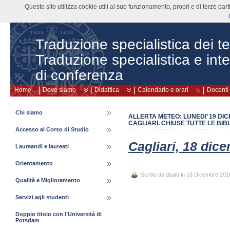
Questo sito utilizza cookie utili al suo funzionamento, propri e di terze pa
Traduzione specialistica dei tes
Traduzione specialistica e int
di conferenza
Home
Dove siamo
Didattica
Calendario e orari
Docenti
Chi siamo
ALLERTA METEO: LUNEDI’ 19 DIC
CAGLIARI. CHIUSE TUTTE LE BI
Accesso al Corso di Studio
Cagliari, 18 dic
Laureandi e laureati
Orientamento
Scritto da
dsaiu
in 18 Dicembre 201
Qualità e Miglioramento
Servizi agli studenti
Doppio titolo con l’Università di
Potsdam