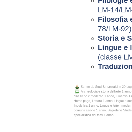
Filologie
LM-14/LM
Filosofia
78/LM-92)
Storia e 
Lingue e 
(classe L
Traduzione
Scritto da
Studi Umanistici
in 20 Lug
Archeologia e storia dell’arte 1 anno
classiche e moderne 1 anno
,
Filosofia 1
Home page
,
Lettere 1 anno
,
Lingue e co
linguistica 1 anno
,
Lingue e letter. mode
comunicazione 1 anno
,
Segreterie Studen
specialistica dei testi 1 anno