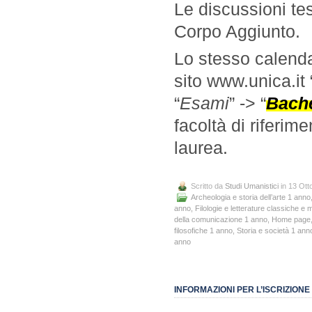
Le discussioni tes
Corpo Aggiunto.
Lo stesso calenda
sito www.unica.it 
“
Esami
” -> “
Bache
facoltà di riferim
laurea.
Scritto da
Studi Umanistici
in 13 Ott
Archeologia e storia dell’arte 1 anno
anno
,
Filologie e letterature classiche e
della comunicazione 1 anno
,
Home page
filosofiche 1 anno
,
Storia e società 1 ann
anno
INFORMAZIONI PER L’ISCRIZION