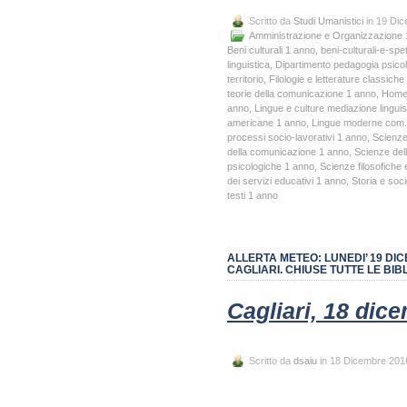
Scritto da
Studi Umanistici
in 19 Di
Amministrazione e Organizzazione 
Beni culturali 1 anno
,
beni-culturali-e-sp
linguistica
,
Dipartimento pedagogia psicolo
territorio
,
Filologie e letterature classic
teorie della comunicazione 1 anno
,
Home
anno
,
Lingue e culture mediazione lingui
americane 1 anno
,
Lingue moderne com. 
processi socio-lavorativi 1 anno
,
Scienze
della comunicazione 1 anno
,
Scienze del
psicologiche 1 anno
,
Scienze filosofiche 
dei servizi educativi 1 anno
,
Storia e soc
testi 1 anno
ALLERTA METEO: LUNEDI’ 19 DIC
CAGLIARI. CHIUSE TUTTE LE BI
Cagliari, 18 dic
Scritto da
dsaiu
in 18 Dicembre 201