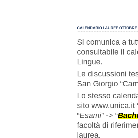
CALENDARIO LAUREE OTTOBRE 2
Si comunica a tutt
consultabile il ca
Lingue.
Le discussioni tes
San Giorgio “Camp
Lo stesso calenda
sito www.unica.it 
“
Esami
” -> “
Bache
facoltà di riferim
laurea.