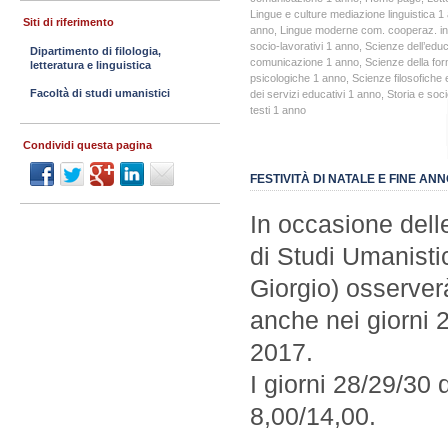
Lingue e culture mediazione linguistica 1
Siti di riferimento
anno
,
Lingue moderne com. cooperaz. in
socio-lavorativi 1 anno
,
Scienze dell’edu
Dipartimento di filologia,
comunicazione 1 anno
,
Scienze della fo
letteratura e linguistica
psicologiche 1 anno
,
Scienze filosofiche 
Facoltà di studi umanistici
dei servizi educativi 1 anno
,
Storia e soc
testi 1 anno
Condividi questa pagina
FESTIVITÀ DI NATALE E FINE AN
In occasione delle
di Studi Umanisti
Giorgio) osserverà 
anche nei giorni 
2017.
I giorni 28/29/30 
8,00/14,00.