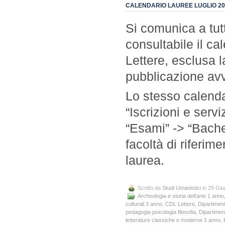
CALENDARIO LAUREE LUGLIO 20
Si comunica a tutt
consultabile il ca
Lettere, esclusa la
pubblicazione avv
Lo stesso calenda
“Iscrizioni e servi
“Esami” -> “Bache
facoltà di riferim
laurea.
Scritto da
Studi Umanistici
in 29 Gi
Archeologia e storia dell’arte 1 anno
culturali 3 anno
,
CDL Lettere
,
Dipartimento
pedagogia psicologia filosofia
,
Dipartiment
letterature classiche e moderne 1 anno
,