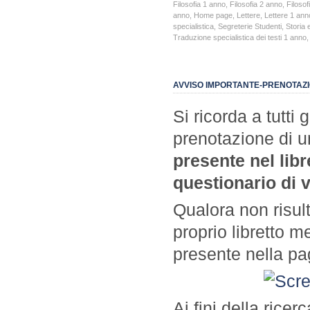
Filosofia 1 anno
,
Filosofia 2 anno
,
Filosof
anno
,
Home page
,
Lettere
,
Lettere 1 ann
specialistica
,
Segreterie Studenti
,
Storia 
Traduzione specialistica dei testi 1 anno
AVVISO IMPORTANTE-PRENOTAZIO
Si ricorda a tutti 
prenotazione di 
presente nel libr
questionario di 
Qualora non risult
proprio libretto m
presente nella pa
Ai fini della ricer