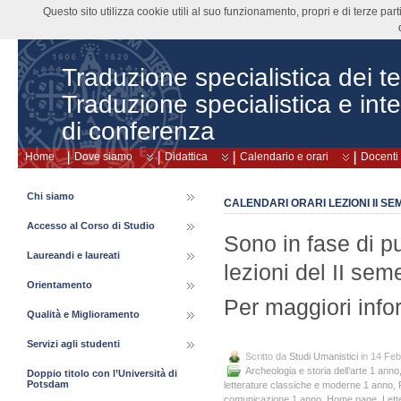
Questo sito utilizza cookie utili al suo funzionamento, propri e di terze pa
Traduzione specialistica dei tes
Traduzione specialistica e int
di conferenza
Home
Dove siamo
Didattica
Calendario e orari
Docenti
Chi siamo
CALENDARI ORARI LEZIONI II SEM
Accesso al Corso di Studio
Sono in fase di pu
Laureandi e laureati
lezioni del II sem
Orientamento
Per maggiori info
Qualità e Miglioramento
Servizi agli studenti
Scritto da
Studi Umanistici
in 14 Feb
Archeologia e storia dell’arte 1 anno
Doppio titolo con l’Università di
Potsdam
letterature classiche e moderne 1 anno
,
comunicazione 1 anno
,
Home page
,
Lett