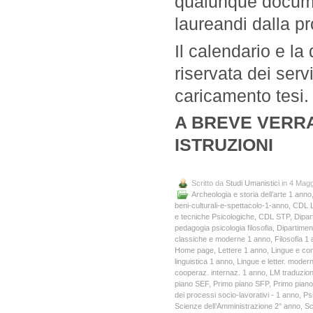
qualunque documen
laureandi dalla p
Il calendario e la 
riservata dei serv
caricamento tesi.
A BREVE VERR
ISTRUZIONI
Scritto da
Studi Umanistici
in 4 Magg
Archeologia e storia dell’arte 1 anno
beni-culturali-e-spettacolo-1-anno
,
CDL L
e tecniche Psicologiche
,
CDL STP
,
Dipart
pedagogia psicologia filosofia
,
Dipartiment
classiche e moderne 1 anno
,
Filosofia 1
Home page
,
Lettere 1 anno
,
Lingue e co
linguistica 1 anno
,
Lingue e letter. mode
cooperaz. internaz. 1 anno
,
LM traduzion
piano SEF
,
Primo piano SFP
,
Primo pian
dei processi socio-lavorativi - 1 anno
,
Ps
Scienze dell’Amministrazione 2° anno
,
Sc