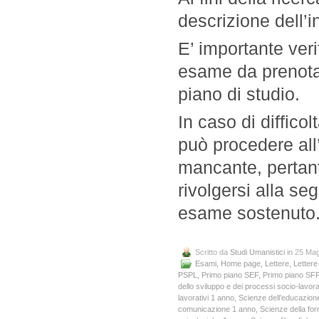
descrizione dell’
E’ importante veri
esame da prenotare
piano di studio.
In caso di difficol
può procedere all’i
mancante, pertan
rivolgersi alla se
esame sostenuto
Scritto da
Studi Umanistici
in 25 Ma
Esami
,
Home page
,
Lettere
,
Lettere
PSPL
,
Primo piano SEF
,
Primo piano SF
dello sviluppo e dei processi socio-lavora
lavorativi 1 anno
,
Scienze dell’educazion
comunicazione 1 anno
,
Scienze della fo