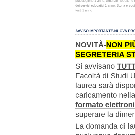
psicologiche 1 anno
,
Scienze filosofiche 
dei servizi educativi 1 anno
,
Storia e soc
testi 1 anno
AVVISO IMPORTANTE-NUOVA PR
NOVITÀ-
NON PI
SEGRETERIA ST
Si avvisano
TUTT
Facoltà di Studi 
laurea sarà dispo
caricamento nella
formato elettron
superare la dime
La domanda di lau