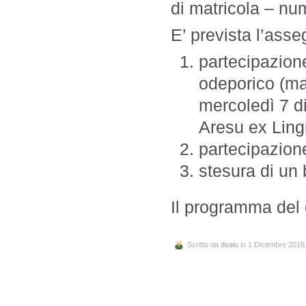
di matricola – num
E’ prevista l’asse
partecipazione
odeporico (ma
mercoledì 7 d
Aresu ex Ling
partecipazione
stesura di un
Il programma del 
Scritto da
dsaiu
in 1 Dicembre 2016