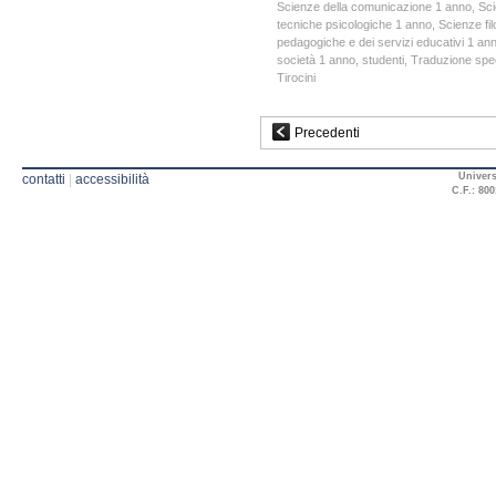
Scienze della comunicazione 1 anno
,
Sci
tecniche psicologiche 1 anno
,
Scienze fil
pedagogiche e dei servizi educativi 1 an
società 1 anno
,
studenti
,
Traduzione speci
Tirocini
Precedenti
Univers
contatti
|
accessibilità
C.F.: 800