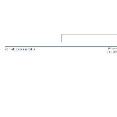
Univers
contatti
|
accessibilità
C.F.: 800