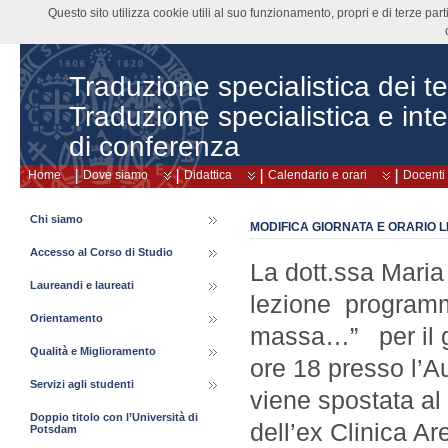
Questo sito utilizza cookie utili al suo funzionamento, propri e di terze pa
Traduzione specialistica dei tes
Traduzione specialistica e int
di conferenza
Home
Dove siamo
Didattica
Calendario e orari
Docenti
Chi siamo
MODIFICA GIORNATA E ORARIO L
Accesso al Corso di Studio
La dott.ssa Maria
Laureandi e laureati
lezione programma
Orientamento
massa…” per il gi
Qualità e Miglioramento
ore 18 presso l’A
Servizi agli studenti
viene spostata al
Doppio titolo con l’Università di
dell’ex Clinica Ar
Potsdam