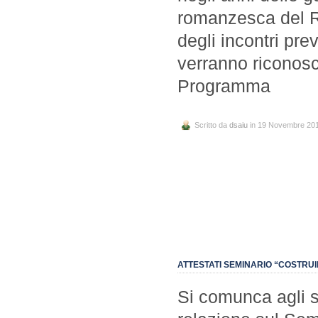
romanzesca del Ri
degli incontri pre
verranno riconosciu
Programma
Scritto da
dsaiu
in 19 Novembre 20
ATTESTATI SEMINARIO “COSTRU
Si comunca agli 