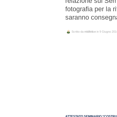
relazione sul Se
fotografia per la r
saranno consegnat
Scritto da
mldifelice
in 9 Giugno 201
ATTESTATO SEMINARIO “COSTRU