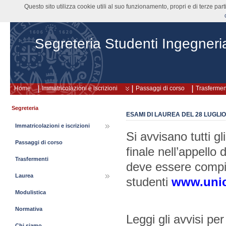
Questo sito utilizza cookie utili al suo funzionamento, propri e di terze pa
Segreteria Studenti Ingegneri
Home
Immatricolazioni e iscrizioni
Passaggi di corso
Trasfermen
Segreteria
ESAMI DI LAUREA DEL 28 LUGLIO 
Immatricolazioni e iscrizioni
Si avvisano tutti gl
Passaggi di corso
finale nell’appello 
Trasfermenti
deve essere compil
Laurea
studenti
www.unic
Modulistica
Normativa
Leggi gli avvisi pe
Chi siamo