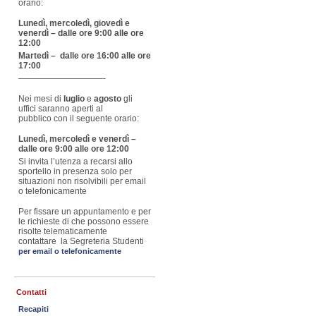
orario:
Lunedì, mercoledì, giovedì e
venerdì – dalle ore 9:00 alle ore
12:00
Martedì – dalle ore 16:00 alle ore
17:00
——————————-
Nei mesi di
luglio
e
agosto
gli
uffici saranno aperti al
pubblico con il seguente orario:
Lunedì, mercoledì e venerdì –
dalle ore 9:00 alle ore 12:00
Si invita l’utenza a recarsi allo
sportello in presenza solo per
situazioni non risolvibili per email
o telefonicamente
Per fissare un appuntamento e per
le richieste di che possono essere
risolte telematicamente
contattare la Segreteria Studenti
per email o telefonicamente
Contatti
Recapiti