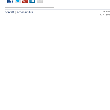
Univers
contatti
|
accessibilità
C.F.: 800