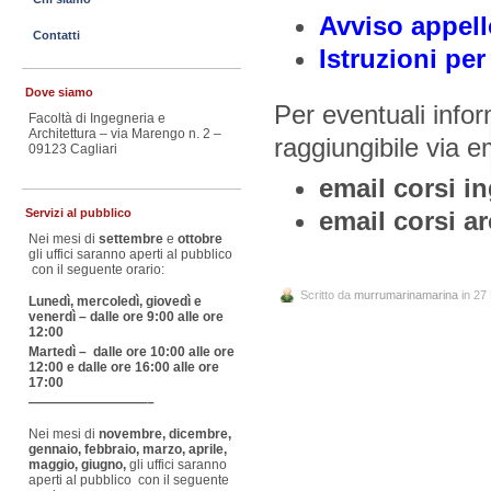
Avviso appello
Contatti
Istruzioni pe
Dove siamo
Per eventuali infor
Facoltà di Ingegneria e
Architettura – via Marengo n. 2 –
raggiungibile via e
09123 Cagliari
email corsi i
email corsi ar
Servizi al pubblico
Nei mesi di
settembre
e
ottobre
gli uffici saranno aperti al pubblico
con il seguente orario:
Scritto da
murrumarinamarina
in 27
Lunedì, mercoledì, giovedì e
venerdì – dalle ore 9:00 alle ore
12:00
Martedì – dalle ore 10:00 alle ore
12:00 e dalle ore 16:00 alle ore
17:00
—————————–
Nei mesi di
novembre, dicembre,
gennaio, febbraio, marzo, aprile,
maggio, giugno,
gli uffici saranno
aperti al pubblico con il seguente