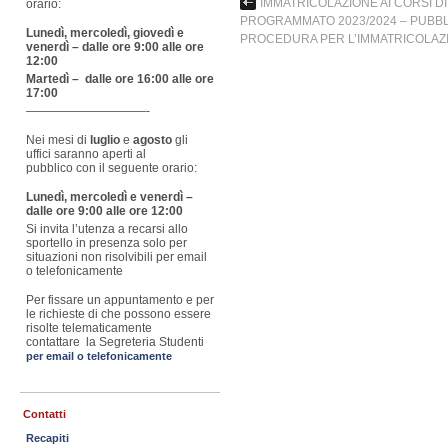
IMMATRICOLAZIONE AI CORSI D
orario:
PROGRAMMATO 2023/2024 – PUBBL
Lunedì, mercoledì, giovedì e
PROCEDURA PER L’IMMATRICOLAZ
venerdì – dalle ore 9:00 alle ore
12:00
Martedì – dalle ore 16:00 alle ore
17:00
——————————-
Nei mesi di
luglio
e
agosto
gli
uffici saranno aperti al
pubblico con il seguente orario:
Lunedì, mercoledì e venerdì –
dalle ore 9:00 alle ore 12:00
Si invita l’utenza a recarsi allo
sportello in presenza solo per
situazioni non risolvibili per email
o telefonicamente
Per fissare un appuntamento e per
le richieste di che possono essere
risolte telematicamente
contattare la Segreteria Studenti
per email o telefonicamente
Contatti
Recapiti