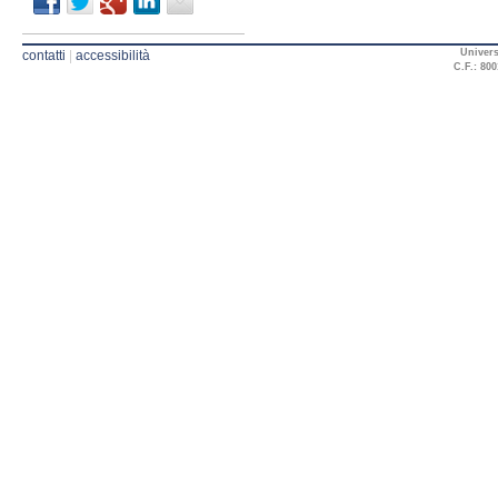
Univers
contatti
|
accessibilità
C.F.: 800