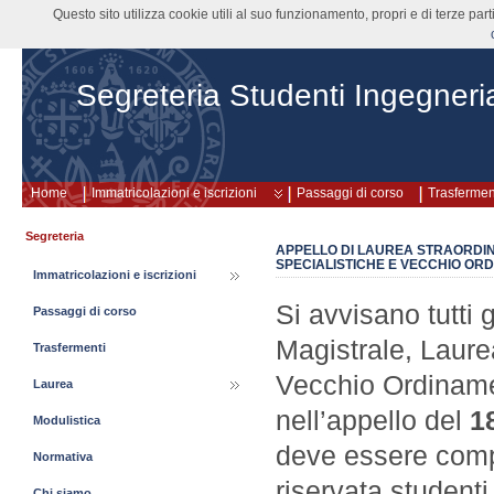
Questo sito utilizza cookie utili al suo funzionamento, propri e di terze pa
Segreteria Studenti Ingegneri
Home
Immatricolazioni e iscrizioni
Passaggi di corso
Trasfermen
Segreteria
APPELLO DI LAUREA STRAORDIN
SPECIALISTICHE E VECCHIO OR
Immatricolazioni e iscrizioni
Si avvisano tutti g
Passaggi di corso
Magistrale, Laurea
Trasfermenti
Vecchio Ordinamen
Laurea
nell’appello del
18
Modulistica
deve essere compi
Normativa
riservata student
Chi siamo