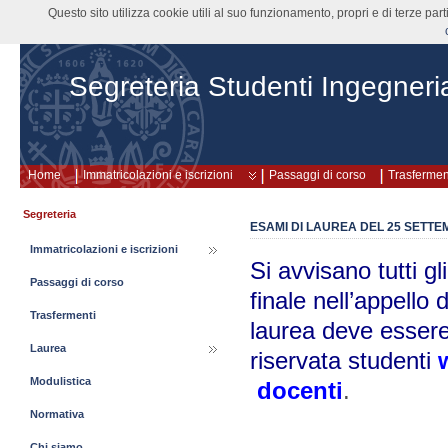
Questo sito utilizza cookie utili al suo funzionamento, propri e di terze pa
Segreteria Studenti Ingegneri
Home
Immatricolazioni e iscrizioni
Passaggi di corso
Trasfermen
Segreteria
ESAMI DI LAUREA DEL 25 SETTE
Immatricolazioni e iscrizioni
Si avvisano tutti gl
Passaggi di corso
finale nell’appello 
Trasfermenti
laurea deve essere
Laurea
riservata studenti
Modulistica
docenti
.
Normativa
Chi siamo