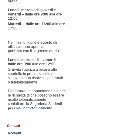
orario:
Lunedì, mercoledì, giovedì e
venerdì – dalle ore 9:00 alle ore
12:00
Martedì – dalle ore 16:00 alle ore
17:00
——————————-
Nei mesi di
luglio
e
agosto
gli
uffici saranno aperti al
pubblico con il seguente orario:
Lunedì, mercoledì e venerdì –
dalle ore 9:00 alle ore 12:00
Si invita l’utenza a recarsi allo
sportello in presenza solo per
situazioni non risolvibili per email
o telefonicamente
Per fissare un appuntamento e per
le richieste di che possono essere
risolte telematicamente
contattare la Segreteria Studenti
per email o telefonicamente
Contatti
Recapiti