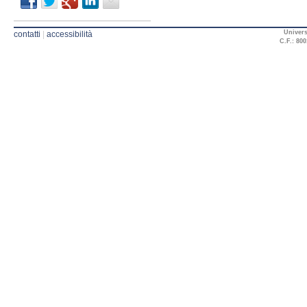
Univers
contatti
|
accessibilità
C.F.: 800