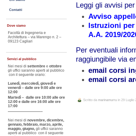
Leggi gli avvisi pe
Contatti
Avviso appell
Istruzioni pe
Dove siamo
A.A. 2019/202
Facoltà di Ingegneria e
Architettura – via Marengo n. 2 –
09123 Cagliari
Per eventuali infor
raggiungibile via e
Servizi al pubblico
Nei mesi di
settembre
e
ottobre
email corsi i
gli uffici saranno aperti al pubblico
con il seguente orario:
email corsi ar
Lunedì, mercoledì, giovedì e
venerdì – dalle ore 9:00 alle ore
12:00
Martedì – dalle ore 10:00 alle ore
Scritto da
marinamurru
in 29 Luglio
12:00 e dalle ore 16:00 alle ore
17:00
—————————–
Nei mesi di
novembre, dicembre,
gennaio, febbraio, marzo, aprile,
maggio, giugno,
gli uffici saranno
aperti al pubblico con il seguente