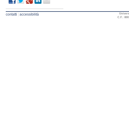
Univers
contatti
|
accessibilità
C.F.: 800