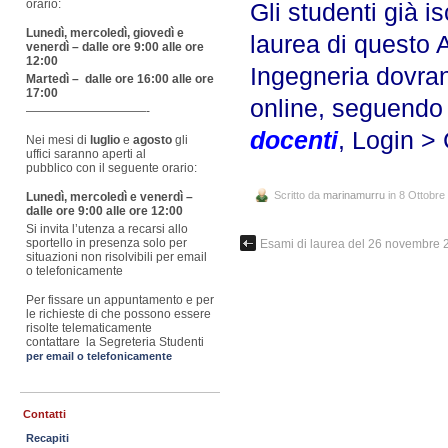
orario:
Gli studenti già is
Lunedì, mercoledì, giovedì e
laurea di questo 
venerdì – dalle ore 9:00 alle ore
12:00
Ingegneria dovra
Martedì – dalle ore 16:00 alle ore
17:00
online, seguendo 
——————————-
docenti
, Login >
Nei mesi di
luglio
e
agosto
gli
uffici saranno aperti al
pubblico con il seguente orario:
Scritto da
marinamurru
in 8 Ottobre
Lunedì, mercoledì e venerdì –
dalle ore 9:00 alle ore 12:00
Si invita l’utenza a recarsi allo
sportello in presenza solo per
Esami di laurea del 26 novembre 
situazioni non risolvibili per email
o telefonicamente
Per fissare un appuntamento e per
le richieste di che possono essere
risolte telematicamente
contattare la Segreteria Studenti
per email o telefonicamente
Contatti
Recapiti