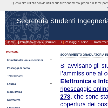
Questo sito utilizza cookie utili al suo funzionamento, propri e di terze pa
Segreteria Studenti Ingegneri
Home
Immatricolazioni e iscrizioni
Passaggi di corso
Trasfermen
Segreteria
SCORRIMENTO GRADUATORIA IN
Immatricolazioni e iscrizioni
Si avvisano gli st
Passaggi di corso
l’ammissione al c
Trasfermenti
Elettronica e Inf
Laurea
ripescaggio onlin
Modulistica
273
, che sono stat
Normativa
copertura dei post
Chi siamo