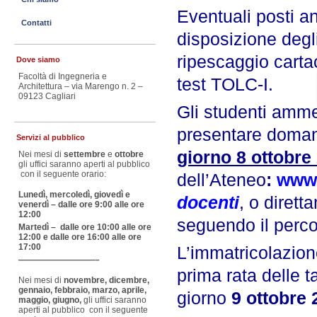
Eventuali posti a
Contatti
disposizione deg
ripescaggio carta
Dove siamo
Facoltà di Ingegneria e
test TOLC-I.
Architettura – via Marengo n. 2 –
09123 Cagliari
Gli studenti amme
presentare doman
Servizi al pubblico
giorno 8 ottobre
Nei mesi di
settembre
e
ottobre
gli uffici saranno aperti al pubblico
con il seguente orario:
dell’Ateneo
:
www.
Lunedì, mercoledì, giovedì e
docenti
, o diret
venerdì – dalle ore 9:00 alle ore
12:00
seguendo il perco
Martedì – dalle ore 10:00 alle ore
12:00 e dalle ore 16:00 alle ore
17:00
L’immatricolazion
—————————–
prima rata delle t
Nei mesi di
novembre, dicembre,
gennaio, febbraio, marzo, aprile,
giorno
9 ottobre 
maggio, giugno,
gli uffici saranno
aperti al pubblico con il seguente