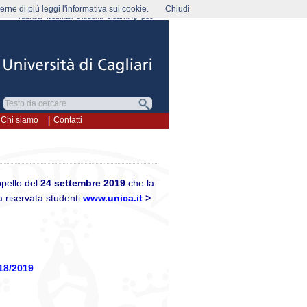
rne di più leggi l'informativa sui cookie.
Chiudi
rubrica
webmail
studenti
elearning
pec
Chi siamo
Contatti
ppello del
24 settembre 2019
che la
 riservata studenti
www.unica.it
>
018/2019