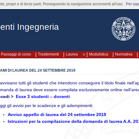
nto, propri e di terze parti. Proseguendo la navigazione acconsenti all'uso.
Per sape
enti Ingegneria
Passaggi di corso
Trasfermenti
Laurea
Modulistica
Normativa
AMI DI LAUREA DEL 24 SETTEMBRE 2019
 avvisano tutti gli studenti che intendono conseguire il titolo finale nell’a
manda di laurea deve essere compilata esclusivamente online nell’area
cedi >
Esse 3 studenti – docenti
.
ggi gli avvisi per le scadenze e gli adempimenti:
Avviso appello di laurea del 24 settembre 2019
Istruzioni per la compilazione della domanda di laurea A.A. 2