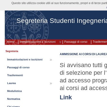
Questo sito utilizza cookie utili al suo funzionamento, propri e di terze pa
Segreteria Studenti Ingegneri
Home
Immatricolazioni e iscrizioni
Passaggi di corso
Trasfermen
Segreteria
AMMISSIONE AI CORSI DI LAUREA
Immatricolazioni e iscrizioni
Si avvisano tutti 
Passaggi di corso
di selezione per l
Trasfermenti
ad accesso progr
Laurea
ai corsi ad access
Modulistica
Link
Normativa
Chi siamo