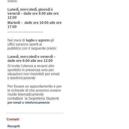
orario:
Lunedì, mercoledì, giovedì e
venerdì – dalle ore 9:00 alle ore
12:00
Martedì – dalle ore 16:00 alle ore
17:00
——————————-
Nei mesi di
luglio
e
agosto
gli
uffici saranno aperti al
pubblico con il seguente orario:
Lunedì, mercoledì e venerdì –
dalle ore 9:00 alle ore 12:00
Si invita l’utenza a recarsi allo
sportello in presenza solo per
situazioni non risolvibili per email
o telefonicamente
Per fissare un appuntamento e per
le richieste di che possono essere
risolte telematicamente
contattare la Segreteria Studenti
per email o telefonicamente
Contatti
Recapiti