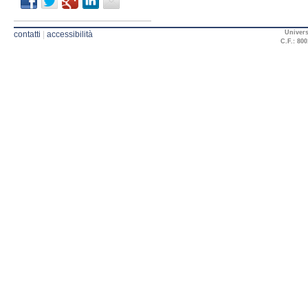
Univers
contatti
|
accessibilità
C.F.: 800