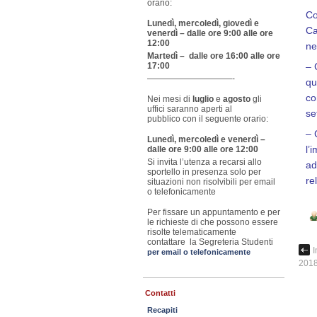
orario:
Co
Lunedì, mercoledì, giovedì e
Ca
venerdì – dalle ore 9:00 alle ore
12:00
ne
Martedì – dalle ore 16:00 alle ore
– 
17:00
——————————-
qu
co
Nei mesi di
luglio
e
agosto
gli
uffici saranno aperti al
se
pubblico con il seguente orario:
– 
Lunedì, mercoledì e venerdì –
l’
dalle ore 9:00 alle ore 12:00
Si invita l’utenza a recarsi allo
ad
sportello in presenza solo per
re
situazioni non risolvibili per email
o telefonicamente
Per fissare un appuntamento e per
le richieste di che possono essere
risolte telematicamente
contattare la Segreteria Studenti
I
per email o telefonicamente
201
Contatti
Recapiti