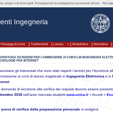
nto, propri e di terze parti. Proseguendo la navigazione acconsenti all'uso.
Per sape
enti Ingegneria
Passaggi di corso
Trasfermenti
Laurea
Modulistica
Normativa
APERTURA ISCRIZIONI PER L’AMMISSIONE AI CORSI LM INGEGNERIA ELETT
CNOLOGIE PER INTERNET
 avvisano gli interessati che sono stati riaperti i termini per l’iscrizione al
ammissione ai corsi di laurea magistrale in
Ingegneria Elettronica
e in
ternet
.
 domande di iscrizione alla verifica dei requisiti devono essere present
ttembre 2018
nell’area riservata studenti
www.unica.it
> Accedi >
Ess
 prova di verifica della preparazione personale
si svolgerà: