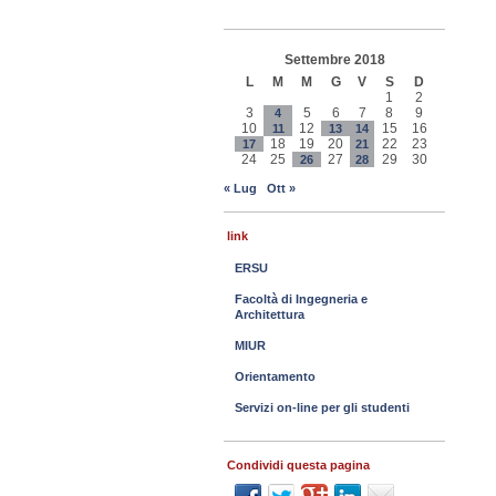
Settembre 2018
L
M
M
G
V
S
D
1
2
3
5
6
7
8
9
4
10
12
15
16
11
13
14
18
19
20
22
23
17
21
24
25
27
29
30
26
28
« Lug
Ott »
link
ERSU
Facoltà di Ingegneria e
Architettura
MIUR
Orientamento
Servizi on-line per gli studenti
Condividi questa pagina