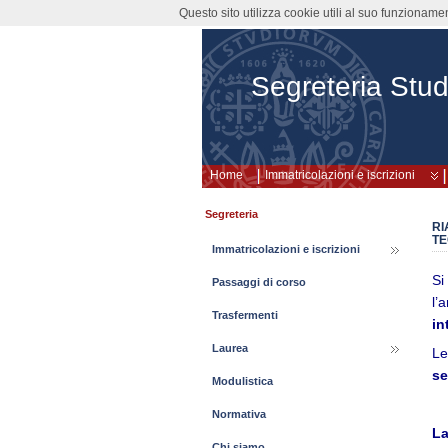
Questo sito utilizza cookie utili al suo funzioname
Segreteria Stud
Home
Immatricolazioni e iscrizioni
Segreteria
RI
TE
Immatricolazioni e iscrizioni
Si
Passaggi di corso
l’
Trasfermenti
in
Laurea
Le
se
Modulistica
Normativa
La
Chi siamo