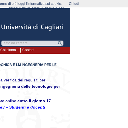
rne di più leggi l'informativa sui cookie.
Chiudi
rubrica
webmail
studenti
elearning
pec
Chi siamo
Contatti
RONICA E LM INGEGNERIA PER LE
la verifica dei requisiti per
Ingegneria delle tecnologie per
ate online
entro il giorno 17
e3 – Studenti e docenti