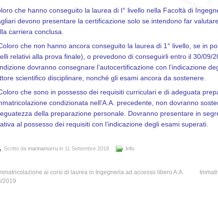
loro che hanno conseguito la laurea di I° livello nella Facoltà di Ingegner
gliari devono presentare la certificazione solo se intendono far valutare 
lla carriera conclusa.
Coloro che non hanno ancora conseguito la laurea di 1° livello, se in p
elli relativi alla prova finale), o prevedono di conseguirli entro il 30/09
ndizione dovranno consegnare l’autocertificazione con l’indicazione deg
ttore scientifico disciplinare, nonché gli esami ancora da sostenere.
Coloro che sono in possesso dei requisiti curriculari e di adeguata prep
immatricolazione condizionata nell’A.A. precedente, non dovranno soste
eguatezza della preparazione personale. Dovranno presentare in segr
lativa al possesso dei requisiti con l’indicazione degli esami superati.
Scritto da
marinamurru
in 11 Settembre 2018
Info
mmatricolazione ai corsi di laurea in Ingegneria ad accesso libero A.A.
Immatri
8/2019