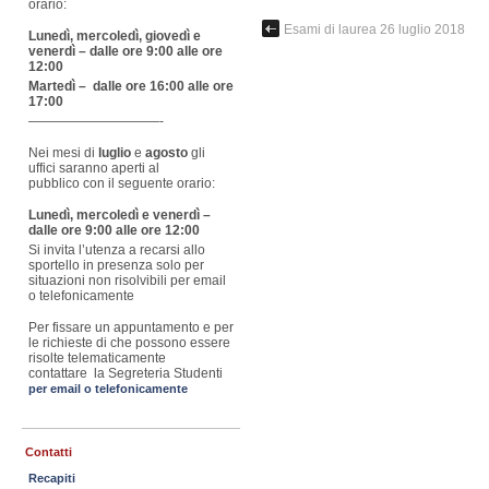
orario:
Esami di laurea 26 luglio 2018
Lunedì, mercoledì, giovedì e
venerdì – dalle ore 9:00 alle ore
12:00
Martedì – dalle ore 16:00 alle ore
17:00
——————————-
Nei mesi di
luglio
e
agosto
gli
uffici saranno aperti al
pubblico con il seguente orario:
Lunedì, mercoledì e venerdì –
dalle ore 9:00 alle ore 12:00
Si invita l’utenza a recarsi allo
sportello in presenza solo per
situazioni non risolvibili per email
o telefonicamente
Per fissare un appuntamento e per
le richieste di che possono essere
risolte telematicamente
contattare la Segreteria Studenti
per email o telefonicamente
Contatti
Recapiti