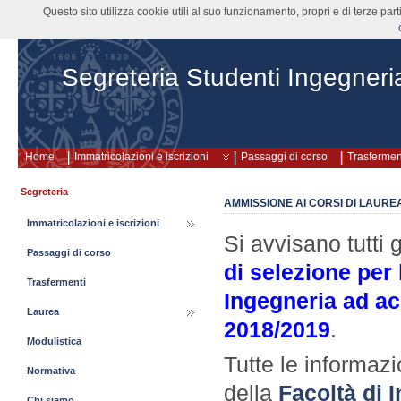
Questo sito utilizza cookie utili al suo funzionamento, propri e di terze pa
Segreteria Studenti Ingegneri
Home
Immatricolazioni e iscrizioni
Passaggi di corso
Trasfermen
Segreteria
AMMISSIONE AI CORSI DI LAUR
Immatricolazioni e iscrizioni
Si avvisano tutti 
Passaggi di corso
di selezione per
Trasfermenti
Ingegneria
ad ac
Laurea
2018/2019
.
Modulistica
Tutte le informazi
Normativa
della
Facoltà di 
Chi siamo