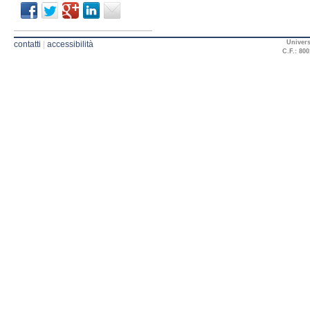
Univers
contatti
|
accessibilità
C.F.: 800