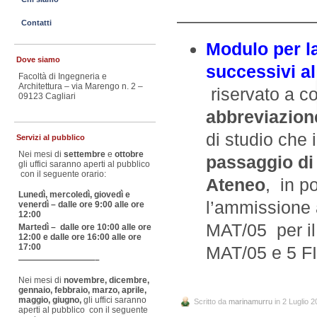
————————
Contatti
Modulo per la
Dove siamo
successivi al
Facoltà di Ingegneria e
Architettura – via Marengo n. 2 –
riservato a c
09123 Cagliari
abbreviazion
di studio che
Servizi al pubblico
Nei mesi di
settembre
e
ottobre
passaggio
di
gli uffici saranno aperti al pubblico
con il seguente orario:
Ateneo
, in p
Lunedì, mercoledì, giovedì e
l’ammissione a
venerdì – dalle ore 9:00 alle ore
12:00
MAT/05 per il
Martedì – dalle ore 10:00 alle ore
12:00 e dalle ore 16:00 alle ore
17:00
MAT/05 e 5 FIS
—————————–
Nei mesi di
novembre, dicembre,
gennaio, febbraio, marzo, aprile,
maggio, giugno,
gli uffici saranno
Scritto da
marinamurru
in 2 Luglio 
aperti al pubblico con il seguente