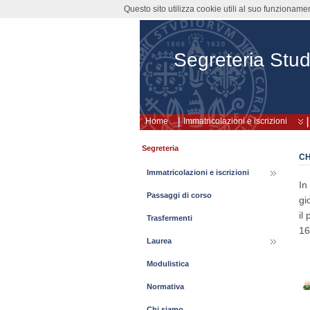
Questo sito utilizza cookie utili al suo funzioname
Segreteria Stud
Home
Immatricolazioni e iscrizioni
Segreteria
CH
Immatricolazioni e iscrizioni
In
Passaggi di corso
gi
il
Trasfermenti
16
Laurea
Modulistica
Normativa
Chi siamo