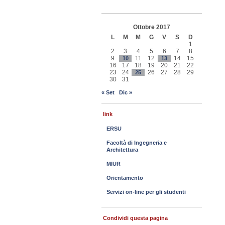
Ottobre 2017
L
M
M
G
V
S
D
1
2
3
4
5
6
7
8
9
11
12
14
15
10
13
16
17
18
19
20
21
22
23
24
26
27
28
29
25
30
31
« Set
Dic »
link
ERSU
Facoltà di Ingegneria e
Architettura
MIUR
Orientamento
Servizi on-line per gli studenti
Condividi questa pagina