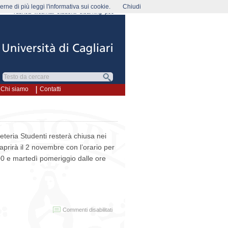
rne di più leggi l'informativa sui cookie.
Chiudi
rubrica
webmail
studenti
elearning
pec
Chi siamo
Contatti
reteria Studenti resterà chiusa nei
prirà il 2 novembre con l’orario per
.00 e martedì pomeriggio dalle ore
su
Commenti disabilitati
Chiusura
Segreteria