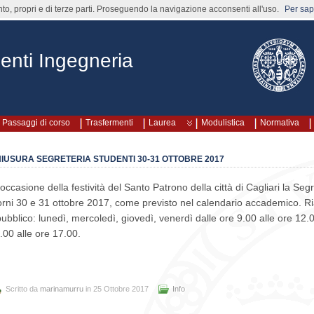
nto, propri e di terze parti. Proseguendo la navigazione acconsenti all'uso.
Per sape
enti Ingegneria
Passaggi di corso
Trasfermenti
Laurea
Modulistica
Normativa
IUSURA SEGRETERIA STUDENTI 30-31 OTTOBRE 2017
 occasione della festività del Santo Patrono della città di Cagliari la Seg
orni 30 e 31 ottobre 2017, come previsto nel calendario accademico. Ria
 pubblico: lunedì, mercoledì, giovedì, venerdì dalle ore 9.00 alle ore 12
.00 alle ore 17.00.
Scritto da
marinamurru
in 25 Ottobre 2017
Info