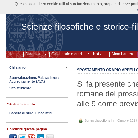
Questo sito utilizza cookie utili al suo funzionamento, propri e di terze pa
Scienze filosofiche e storico-fi
Home
Didattica
Calendario e orari
Notizie
Alma Laurea
Chi siamo
SPOSTAMENTO ORARIO APPELL
Autovalutazione, Valutazione e
Accreditamento (AVA)
Si fa presente che
Sito studente
romane del prossi
alle 9 come previ
Siti di riferimento
Facoltà di studi umanistici
Scritto da
pgfloris
in 4 Ottobre 2019
Condividi questa pagina