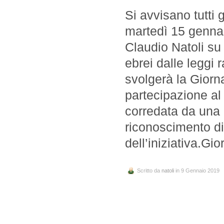
Si avvisano tutti g
martedì 15 gennaio
Claudio Natoli su 
ebrei dalle leggi 
svolgerà la Giorn
partecipazione al
corredata da una r
riconoscimento d
dell’iniziativa.G
Scritto da
natoli
in 9 Gennaio 2019