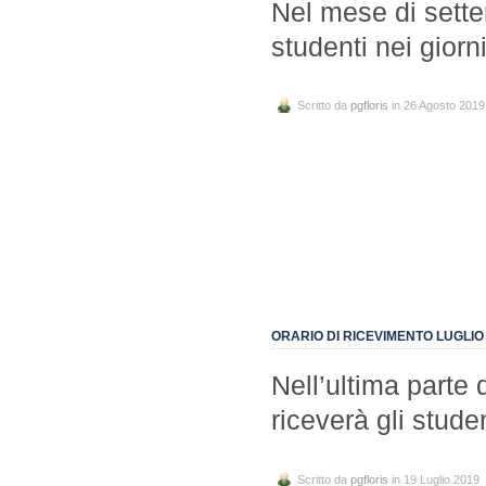
Nel mese di settem
studenti nei giorn
Scritto da
pgfloris
in 26 Agosto 2019
ORARIO DI RICEVIMENTO LUGLIO
Nell’ultima parte d
riceverà gli stude
Scritto da
pgfloris
in 19 Luglio 2019