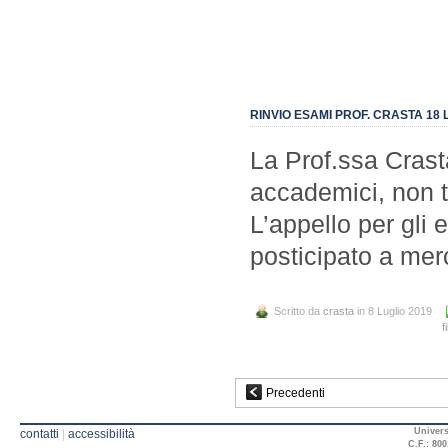
RINVIO ESAMI PROF. CRASTA 18 
La Prof.ssa Crast
accademici, non t
L’appello per gli 
posticipato a merc
Scritto da
crasta
in 8 Luglio 2019
f
Precedenti
Univers
contatti
|
accessibilità
C.F.: 800