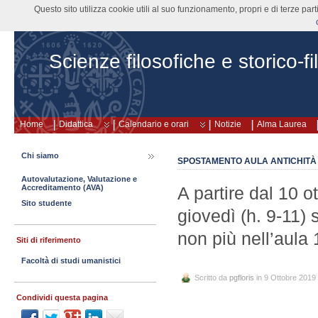
Questo sito utilizza cookie utili al suo funzionamento, propri e di terze pa
Scienze filosofiche e storico-fi
Home
Didattica
Calendario e orari
Notizie
Alma Laurea
Chi siamo
SPOSTAMENTO AULA ANTICHIT
Autovalutazione, Valutazione e
Accreditamento (AVA)
A partire dal 10 o
Sito studente
giovedì (h. 9-11) 
non più nell’aula 
Siti di riferimento
Facoltà di studi umanistici
Scritto da
pgfloris
in 9 Ottobre 2019
Condividi questa pagina