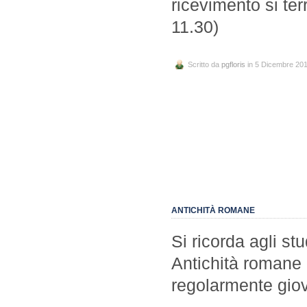
ricevimento si ter
11.30)
Scritto da
pgfloris
in 5 Dicembre 20
ANTICHITÀ ROMANE
Si ricorda agli st
Antichità romane 
regolarmente gio