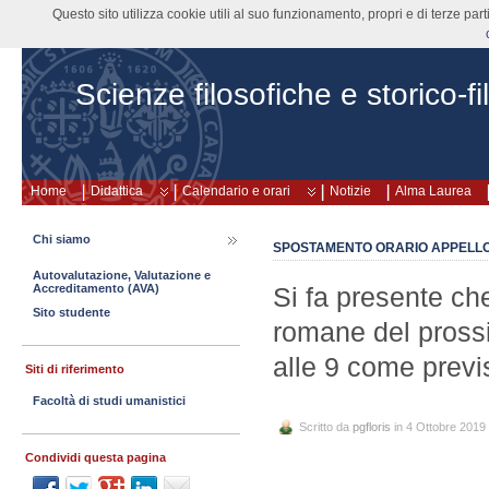
Questo sito utilizza cookie utili al suo funzionamento, propri e di terze pa
Scienze filosofiche e storico-fi
Home
Didattica
Calendario e orari
Notizie
Alma Laurea
Chi siamo
SPOSTAMENTO ORARIO APPELL
Autovalutazione, Valutazione e
Accreditamento (AVA)
Si fa presente che
Sito studente
romane del prossi
alle 9 come previ
Siti di riferimento
Facoltà di studi umanistici
Scritto da
pgfloris
in 4 Ottobre 2019
Condividi questa pagina