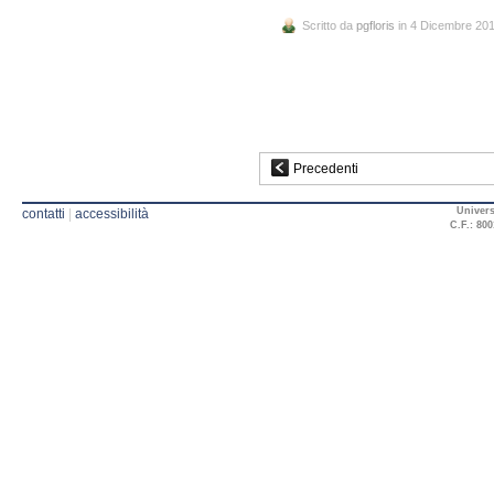
Scritto da
pgfloris
in 4 Dicembre 20
Precedenti
Univers
contatti
|
accessibilità
C.F.: 800