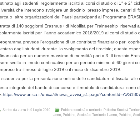
stinato agli studenti
regolarmente iscritti ai corsi di studio di 1° e 2° ci
iversità che intendono svolgere un tirocinio
presso imprese, centri di f
cerca o
altre organizzazioni dei Paesi partecipanti al Programma E
 tratta di 140 soggiorni Erasmus+ di Mobilità per Traineeship
riservati 
golarmente iscritti per
l’anno accademico 2018/2019 ai corsi di studio o
 programma prevede l’erogazione di un contributo finanziario per
copri
l’estero dagli studenti durante
lo svolgimento del tirocinio; questa espe
finanziata per un numero massimo di mensilità pari a 3.
Il tirocinio Er
sere svolto in
modo continuativo per un periodo minimo di 60 giorni c
mpreso tra il mese di luglio 2019 e il mese di
dicembre 2019.
 scadenza per la presentazione online delle candidature è fissata
alle
 testo integrale del bando di concorso e il modulo di candidatura
sono di
k:
https://www.unica.it/unica/it/news_avvisi_s1.page?contentId=AVS180
Scritto da
zurru
in 9 Luglio 2019
Politiche società e territorio
,
Politiche Società Territor
anno
,
Politiche, Società e Territorio 1 anno
,
Politiche, Soc