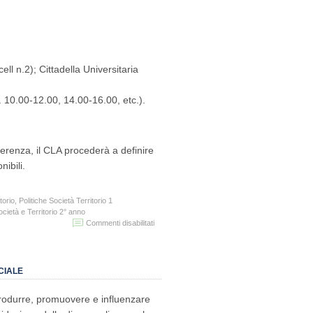
ll n.2); Cittadella Universitaria
. 10.00-12.00, 14.00-16.00, etc.).
ferenza, il CLA procederà a definire
nibili.
torio
,
Politiche Società Territorio 1
ocietà e Territorio 2° anno
su
Commenti disabilitati
CORSI
GRATUITI
DI
LINGUA
CIALE
INGLESE
–
produrre, promuovere e influenzare
LIVELLO
B2