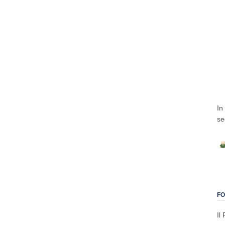
In
se
FO
Il