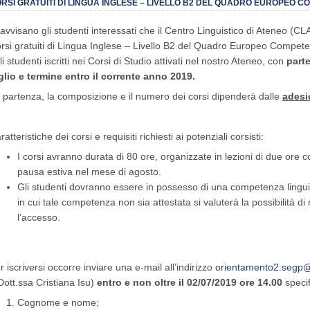
RSI GRATUITI DI LINGUA INGLESE – LIVELLO B2 DEL QUADRO EUROPEO C
 avvisano gli studenti interessati che il Centro Linguistico di Ateneo (CLA
rsi gratuiti di Lingua Inglese – Livello B2 del Quadro Europeo Compete
li studenti iscritti nei Corsi di Studio attivati nel nostro Ateneo, con
parte
glio e termine entro il corrente anno 2019.
 partenza, la composizione e il numero dei corsi dipenderà dalle
adesi
ratteristiche dei corsi e requisiti richiesti ai potenziali corsisti:
I corsi avranno durata di 80 ore, organizzate in lezioni di due ore 
pausa estiva nel mese di agosto.
Gli studenti dovranno essere in possesso di una competenza linguis
in cui tale competenza non sia attestata si valuterà la possibilità d
l’accesso.
r iscriversi occorre inviare una e-mail all’indirizzo
orientamento2.segp@
Dott.ssa Cristiana Isu)
entro e non oltre il 02/07/2019 ore 14.00
speci
Cognome e nome;