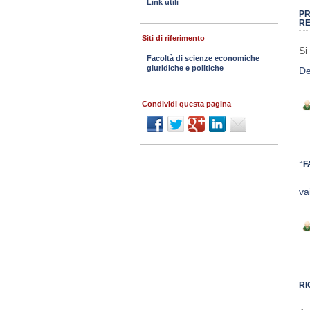
Link utili
PR
RE
Siti di riferimento
Si
Facoltà di scienze economiche
giuridiche e politiche
De
Condividi questa pagina
“F
va
RI