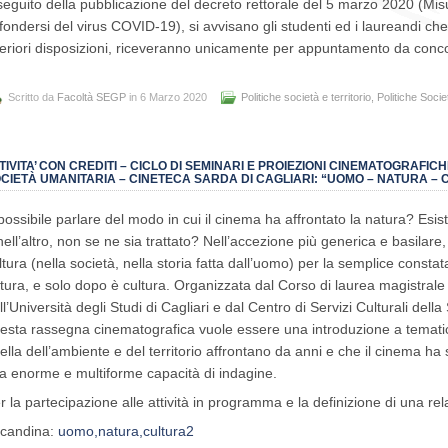
seguito della pubblicazione del decreto rettorale del 5 marzo 2020 (Mis
ffondersi del virus COVID-19), si avvisano gli studenti ed i laureandi che
teriori disposizioni, riceveranno unicamente per appuntamento da concord
Scritto da
Facoltà SEGP
in 6 Marzo 2020
Politiche società e territorio
,
Politiche Socie
TIVITA’ CON CREDITI – CICLO DI SEMINARI E PROIEZIONI CINEMATOGRAFIC
CIETÀ UMANITARIA – CINETECA SARDA DI CAGLIARI: “UOMO – NATURA –
possibile parlare del modo in cui il cinema ha affrontato la natura? Esis
nell’altro, non se ne sia trattato? Nell’accezione più generica e basilare,
ltura (nella società, nella storia fatta dall’uomo) per la semplice consta
tura, e solo dopo è cultura. Organizzata dal Corso di laurea magistrale in
ll’Università degli Studi di Cagliari e dal Centro di Servizi Culturali dell
esta rassegna cinematografica vuole essere una introduzione a temati
ella dell’ambiente e del territorio affrontano da anni e che il cinema h
a enorme e multiforme capacità di indagine.
r la partecipazione alle attività in programma e la definizione di una re
candina:
uomo,natura,cultura2