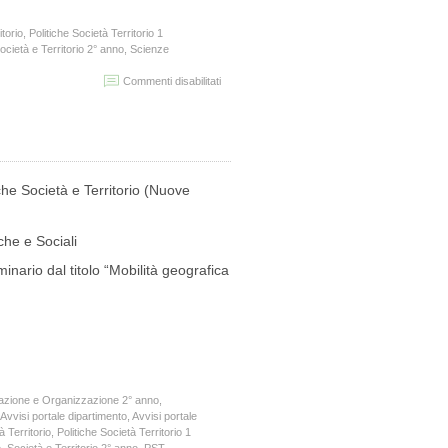
itorio
,
Politiche Società Territorio 1
Società e Territorio 2° anno
,
Scienze
su
Commenti disabilitati
ATTIVITA’
CON
CREDITI
–
CICLO
DI
iche Società e Territorio (Nuove
SEMINARI
E
PROIEZIONI
che e Sociali
CINEMATOGRAFICHE
ORGANIZZATI
inario dal titolo “Mobilità geografica
DAL
CdS
PST
E
DALLA
SOCIETÀ
UMANITARIA
–
azione e Organizzazione 2° anno
,
CINETECA
Avvisi portale dipartimento
,
Avvisi portale
SARDA
à Territorio
,
Politiche Società Territorio 1
DI
e, Società e Territorio 2° anno
,
PST
,