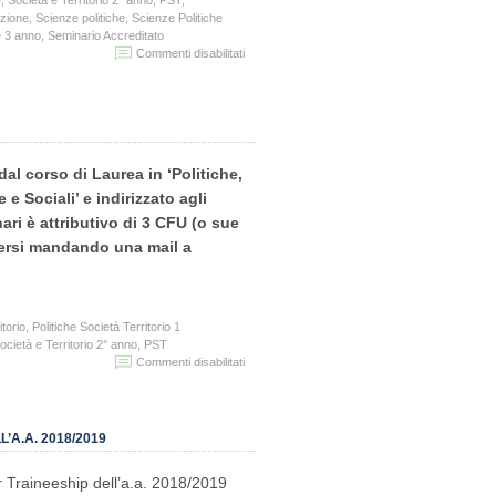
CAGLIARI:
azione
,
Scienze politiche
,
Scienze Politiche
“Uomo
e 3 anno
,
Seminario Accreditato
–
su
Commenti disabilitati
Natura
Seminari
–
con
Cultura”
crediti:
Nuove
Migrazioni
e
dal corso di Laurea in ‘Politiche,
Mobilità
in
 e Sociali’ e indirizzato agli
Italia
nari è attributivo di 3 CFU (o sue
iversi mandando una mail a
itorio
,
Politiche Società Territorio 1
Società e Territorio 2° anno
,
PST
su
Commenti disabilitati
CICLO
DI
SEMINARI
CON
’A.A. 2018/2019
CREDITI:
NUOVE
r Traineeship dell’a.a. 2018/2019
MIGRAZIONI