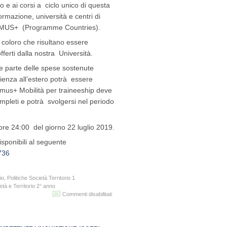
E
clo e ai corsi a
ciclo unico di questa
MOBILITA’
ormazione, università e centri di
IN
RASMUS+
(Programme Countries).
ITALIA
a coloro che risultano essere
fferti dalla nostra
Università.
re parte delle spese sostenute
rienza all’estero potrà
essere
asmus+ Mobilità per traineeship deve
ompleti e potrà
svolgersi nel periodo
 ore 24:00 del giorno 22 luglio 2019.
sponibili al seguente
736
io
,
Politiche Società Territorio 1
ietà e Territorio 2° anno
su
Commenti disabilitati
Avviso
di
Selezione
pubblica