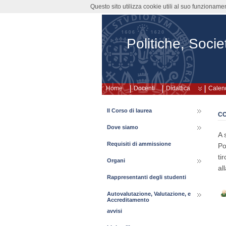
Questo sito utilizza cookie utili al suo funzioname
Politiche, Societ
Home
Docenti
Didattica
Calend
Il Corso di laurea
CO
Dove siamo
A 
Requisiti di ammissione
Po
ti
Organi
al
Rappresentanti degli studenti
Autovalutazione, Valutazione, e
Accreditamento
avvisi