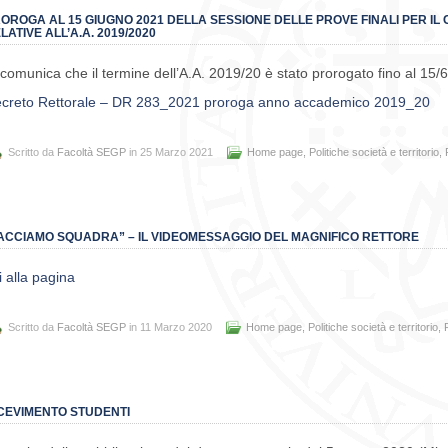
OROGA AL 15 GIUGNO 2021 DELLA SESSIONE DELLE PROVE FINALI PER IL 
LATIVE ALL’A.A. 2019/2020
 comunica che il termine dell’A.A. 2019/20 è stato prorogato fino al 15/
creto Rettorale – DR 283_2021 proroga anno accademico 2019_20
Scritto da
Facoltà SEGP
in 25 Marzo 2021
Home page
,
Politiche società e territorio
,
ACCIAMO SQUADRA” – IL VIDEOMESSAGGIO DEL MAGNIFICO RETTORE
i alla pagina
Scritto da
Facoltà SEGP
in 11 Marzo 2020
Home page
,
Politiche società e territorio
,
CEVIMENTO STUDENTI