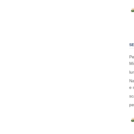
SE
Pe
Mi
lu
Na
e 
sc
pe