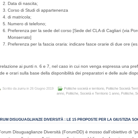
Data di nascita;
Corso di Studi di appartenenza
di matricola;
Numero di telefono;
Preferenza per la sede del corso [Sede del CLA di Cagliari (via Porce
Monserrato]
Preferenza per la fascia oraria: indicare fasce orarie di due ore (es
 relazione ai punti n. 6 e 7, nel caso in cui non venga espressa una pre
de e orari sulla base della disponibilità dei preparatori e delle aule dispo
Scritto da
zurru
in 26 Giugno 2019
Politiche società e territorio
,
Politiche Società Terri
anno
,
Politiche, Società e Territorio 1 anno
,
Politiche, S
RUM DISUGUAGLIANZE DIVERSITÀ : LE 15 PROPOSTE PER LA GIUSTIZIA SO
 Forum Disuguaglianze Diversità (ForumDD) è mosso dall’obiettivo di “