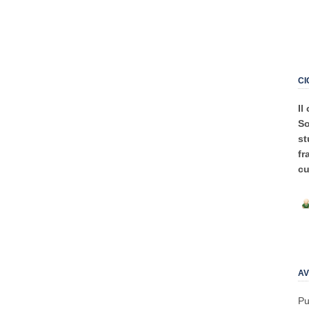
CI
Il
So
st
fr
cu
AV
Pu