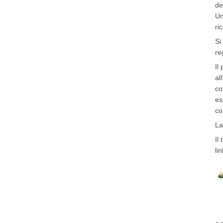
de
Un
ri
Si
re
Il
al
co
es
co
La
Il
lin