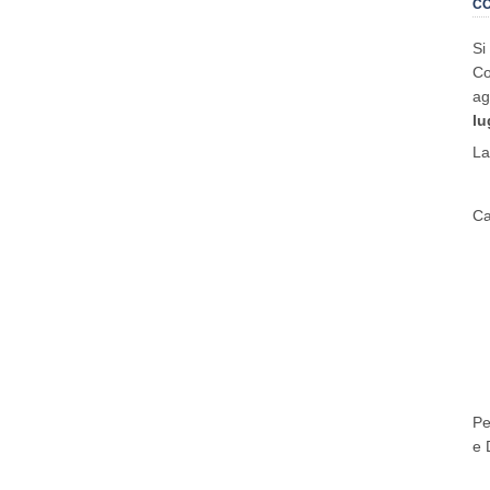
CO
Si
Co
ag
lu
La
Ca
Pe
e 