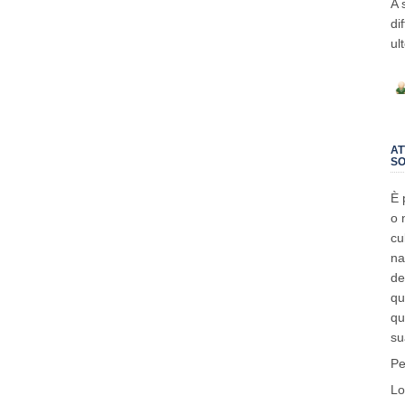
A 
di
ul
AT
SO
È 
o 
cu
na
de
qu
qu
su
Pe
Lo