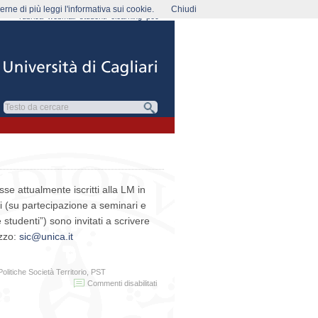
rne di più leggi l'informativa sui cookie.
Chiudi
rubrica
webmail
studenti
elearning
pec
sse attualmente iscritti alla LM in
i (su partecipazione a seminari e
e studenti”) sono invitati a scrivere
izzo:
sic@unica.it
Politiche Società Territorio
,
PST
su
Commenti disabilitati
Comunicazioni
a
seguito