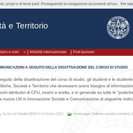
nto, propri e di terze parti. Proseguendo la navigazione acconsenti all'uso.
Per sape
à e Territorio
ario e orari
Mobilità internazionale
Post lauream
MUNICAZIONI A SEGUITO DELLA DISATTIVAZIONE DEL CORSO DI STUDIO
seguito della disattivazione del corso di studio, gli studenti e le studente
litiche, Società e Territorio che dovessero avere bisogno di informazion
rocini attributivi di CFU, esami a scelta, e in generale su tutte le “pratich
la nuova LM in Innovazione Sociale e Comunicazione al seguente indir
Scritto da
Facoltà SEGP
in 3 Ottobre 2022
Home page
,
Politiche società e territorio
,