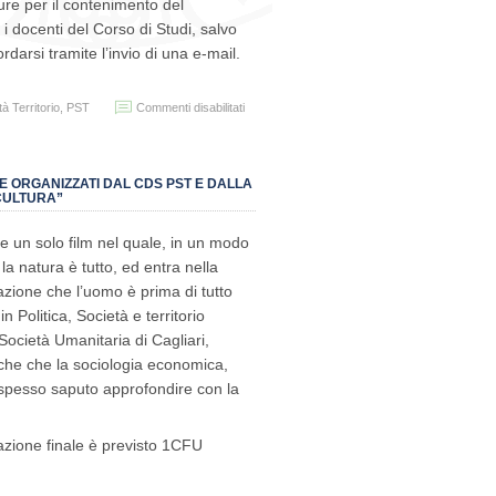
ure per il contenimento del
Magnifico
relative
Rettore
all’a.a.
 i docenti del Corso di Studi, salvo
2019/2020
arsi tramite l’invio di una e-mail.
su
tà Territorio
,
PST
Commenti disabilitati
Ricevimento
studenti
HE ORGANIZZATI DAL CDS PST E DALLA
 CULTURA”
te un solo film nel quale, in un modo
 la natura è tutto, ed entra nella
tazione che l’uomo è prima di tutto
 Politica, Società e territorio
a Società Umanitaria di Cagliari,
che che la sociologia economica,
a spesso saputo approfondire con la
lazione finale è previsto 1CFU