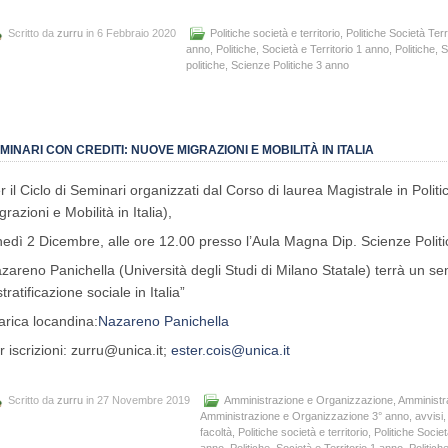
Scritto da
zurru
in 6 Febbraio 2020
Politiche società e territorio
,
Politiche Società Terr
anno
,
Politiche, Società e Territorio 1 anno
,
Politiche, 
politiche
,
Scienze Politiche 3 anno
MINARI CON CREDITI: NUOVE MIGRAZIONI E MOBILITÀ IN ITALIA
r il Ciclo di Seminari organizzati dal Corso di laurea Magistrale in Polit
grazioni e Mobilità in Italia),
nedì 2 Dicembre, alle ore 12.00 presso l’Aula Magna Dip. Scienze Politi
zareno Panichella (Università degli Studi di Milano Statale) terrà un sem
stratificazione sociale in Italia”
arica locandina:
Nazareno Panichella
r iscrizioni: zurru@unica.it;
ester.cois@unica.it
Scritto da
zurru
in 27 Novembre 2019
Amministrazione e Organizzazione
,
Amministr
Amministrazione e Organizzazione 3° anno
,
avvisi
,
facoltà
,
Politiche società e territorio
,
Politiche Societ
anno
,
Politiche, Società e Territorio 1 anno
,
Politich