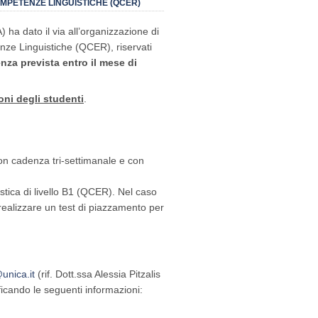
OMPETENZE LINGUISTICHE (QCER)
Erasmus+
Mobilità
) ha dato il via all’organizzazione di
per
Traineeship
nze Linguistiche (QCER), riservati
dell’a.a.
nza prevista entro il mese di
2018/2019
oni degli studenti
.
con cadenza tri-settimanale e con
tica di livello B1 (QCER). Nel caso
i realizzare un test di piazzamento per
unica.it
(rif. Dott.ssa Alessia Pitzalis
ficando le seguenti informazioni: