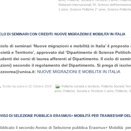
Relazioni Internazionali
,
RI
,
Scienze dell’Amministr
1 anno
,
Scienze Politiche 2° anno
,
Scienze Politich
CLO DI SEMINARI CON CREDITI: NUOVE MIGRAZIONI E MOBILITA’ IN ITALIA
 ciclo di seminari ‘Nuove migrazioni e mobilità in Italia’ è proposto 
cietà e Territorio’, approvato dal ‘Dipartimento di Scienze Politiche
udenti dei corsi di laurea afferenti al Dipartimento. Il ciclo di semi
azioni) secondo il regolamento del Dipartimento. Si prega di iscr
zzocrea@unica.it:
NUOVE MIGRAZIONI E MOBILITA’ IN ITALIA
Scritto da
zurru
in 22 Ottobre 2019
Politiche società e territorio
,
Politiche Società Terr
anno
,
Politiche, Società e Territorio 1 anno
,
Politiche, 
VISO DI SELEZIONE PUBBLICA ERASMUS+ MOBILITÀ PER TRAINEESHIP DELL
bblicato il secondo Avviso di Selezione pubblica Erasmus+ Mobilità
pe