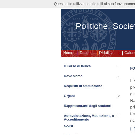
Questo sito utilizza cookie utili al suo funzioname
Politiche, Societ
Home
Docenti
Didattica
Calend
Il Corso di laurea
FO
Dove siamo
Il
Requisiti di ammissione
pr
gi
Organi
Ra
Rappresentanti degli studenti
pr
te
Autovalutazione, Valutazione, e
Accreditamento
ri
avvisi
Il