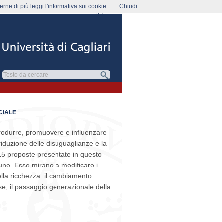
rne di più leggi l'informativa sui cookie.
Chiudi
rubrica
webmail
studenti
elearning
pec
CIALE
produrre, promuovere e influenzare
 riduzione delle disuguaglianze e la
Le 15 proposte presentate in questo
une. Esse mirano a modificare i
ella ricchezza: il cambiamento
rese, il passaggio generazionale della