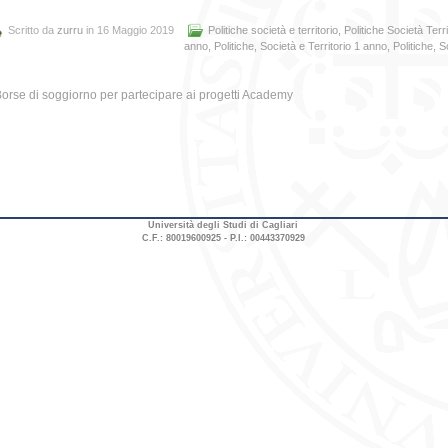
Scritto da
zurru
in 16 Maggio 2019
Politiche società e territorio
,
Politiche Società Terri
anno
,
Politiche, Società e Territorio 1 anno
,
Politiche, S
orse di soggiorno per partecipare ai progetti Academy
Università degli Studi di Cagliari
C.F.: 80019600925 - P.I.: 00443370929