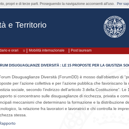
nto, propri e di terze parti. Proseguendo la navigazione acconsenti all'uso.
Per sape
à e Territorio
ario e orari
Mobilità internazionale
Post lauream
RUM DISUGUAGLIANZE DIVERSITÀ : LE 15 PROPOSTE PER LA GIUSTIZIA SO
 Forum Disuguaglianze Diversità (ForumDD) è mosso dall’obiettivo di “
oposte per l’azione collettiva e per l’azione pubblica che favoriscano la
ustizia sociale, secondo l’indirizzo dell’articolo 3 della Costituzione”. 
pporto si concentrano sulle disuguaglianze di ricchezza, privata e com
incipali meccanismi che determinano la formazione e la distribuzione d
cnologico, la relazione fra lavoratori e lavoratrici e chi controlla le imp
cchezza stessa.
 Rapporto