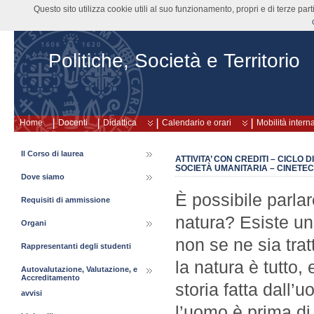
Questo sito utilizza cookie utili al suo funzionamento, propri e di terze pa
Politiche, Società e Territorio
Home
Docenti
Didattica
Calendario e orari
Mobilità intern
Il Corso di laurea
ATTIVITA’ CON CREDITI – CICLO
SOCIETÀ UMANITARIA – CINETEC
Dove siamo
È possibile parlar
Requisiti di ammissione
natura? Esiste un 
Organi
non se ne sia trat
Rappresentanti degli studenti
la natura è tutto, 
Autovalutazione, Valutazione, e
Accreditamento
storia fatta dall
avvisi
l’uomo è prima di 