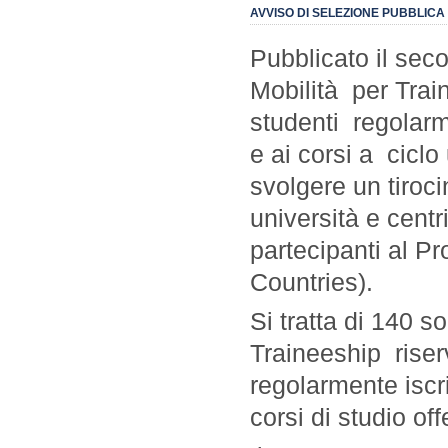
AVVISO DI SELEZIONE PUBBLICA
Pubblicato il se
Mobilità
per Trai
studenti
regolarme
e ai corsi a
ciclo
svolgere un tiroc
università e centr
partecipanti a
Countries).
Si tratta di 140 s
Traineeship
rise
regolarmente iscr
corsi di studio of