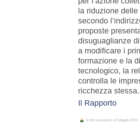
per l’azione colle
la riduzione delle
secondo l’indirizz
proposte presenta
disuguaglianze di
a modificare i pr
formazione e la d
tecnologico, la rel
controlla le impr
ricchezza stessa.
Il Rapporto
Scritto da
zurru
in 16 Maggio 2019