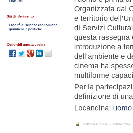
Link utili
Organizzata dal C
e territorio dell’U
Siti di riferimento
Facoltà di scienze economiche
di Servizi Cultura
giuridiche e politiche
questa rassegna 
introduzione a te
Condividi questa pagina
dell’ambiente e de
cinema ha spesso
multiforme capaci
Per la partecipazi
definizione di un
Locandina:
uomo,
Scritto da
zurru
in 6 Febbraio 2020