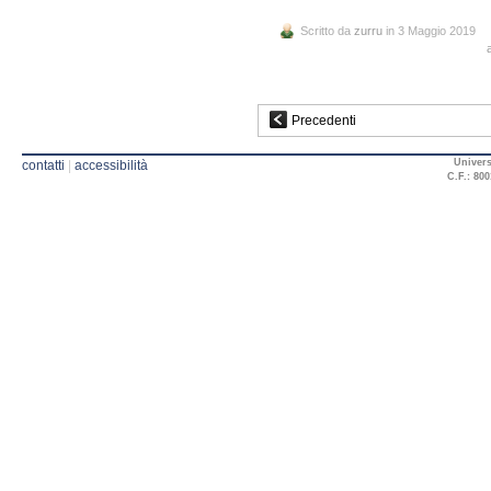
Scritto da
zurru
in 3 Maggio 2019
Precedenti
Univers
contatti
|
accessibilità
C.F.: 800