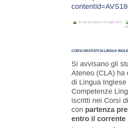
contentId=AVS1
Scritto da
zurru
in 9 Luglio 2019
a
CORSI GRATUITI DI LINGUA ING
Si avvisano gli st
Ateneo (CLA) ha da
di Lingua Inglese
Competenze Lingui
iscritti nei Corsi 
con
partenza prev
entro il corrente