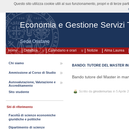
Questo sito utilizza cookie utili al suo funzionamento, propri e di terze pa
Economia e Gestione Servizi Tu
Sede Oristano
Home
Didattica
Calendario e orari
Notizie
Alma Laurea
Chi siamo
BANDO: TUTORE DEL MASTER IN
Ammissione al Corso di Studio
Bando tutore del Master in ma
Autovalutazione, Valutazione e
Accreditamento
Scritto da
ginodemurtas
in 5 Aprile 
Sito studente
Siti di riferimento
Facoltà di scienze economiche
giuridiche e politiche
Dipartimento di scienze