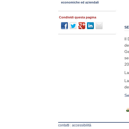
economiche ed aziendali
Condividi questa pagina
SE
Il
de
Ge
se
20
La
La
de
Se
contatti
|
accessibilità