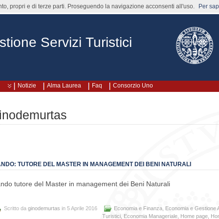
nto, propri e di terze parti. Proseguendo la navigazione acconsenti all'uso.
Per sape
ione Servizi Turistici
Notizie
Alma Laurea
Faq
Consorzio Uno
inodemurtas
NDO: TUTORE DEL MASTER IN MANAGEMENT DEI BENI NATURALI
ndo tutore del Master in management dei Beni Naturali
Scritto da
ginodemurtas
in 5 Aprile 2016
Economia e Finanza
,
Economia e Gestione 
Turistici
,
Economia Manageriale
,
Home page
,
Hom