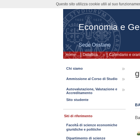
Questo sito utilizza cookie utili al suo funzioname
Economia e Gest
Sede Oristano
Home
Didattica
Calendario e orari
Chi siamo
g
Ammissione al Corso di Studio
Autovalutazione, Valutazione e
Accreditamento
Sito studente
BA
Siti di riferimento
Ba
Facoltà di scienze economiche
giuridiche e politiche
Dipartimento di scienze