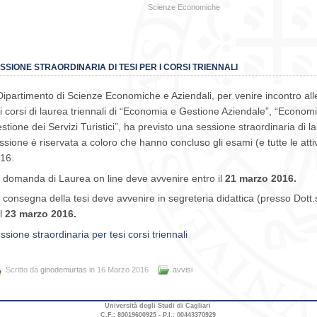
Scienze Economiche
SSIONE STRAORDINARIA DI TESI PER I CORSI TRIENNALI
 Dipartimento di Scienze Economiche e Aziendali, per venire incontro all
i corsi di laurea triennali di “Economia e Gestione Aziendale”, “Econo
stione dei Servizi Turistici”, ha previsto una sessione straordinaria di l
ssione è riservata a coloro che hanno concluso gli esami (e tutte le attiv
16.
 domanda di Laurea on line deve avvenire entro il
21 marzo 2016.
 consegna della tesi deve avvenire in segreteria didattica (presso Dot
l
23 marzo 2016.
ssione straordinaria per tesi corsi triennali
Scritto da
ginodemurtas
in 16 Marzo 2016
avvisi
Università degli Studi di Cagliari
C.F.: 80019600925 - P.I.: 00443370929