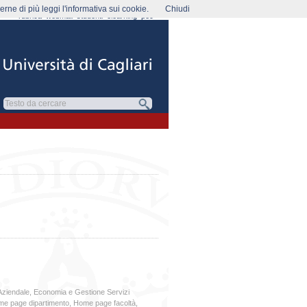
rne di più leggi l'informativa sui cookie.
Chiudi
rubrica
webmail
studenti
elearning
pec
Aziendale
,
Economia e Gestione Servizi
e page dipartimento
,
Home page facoltà
,