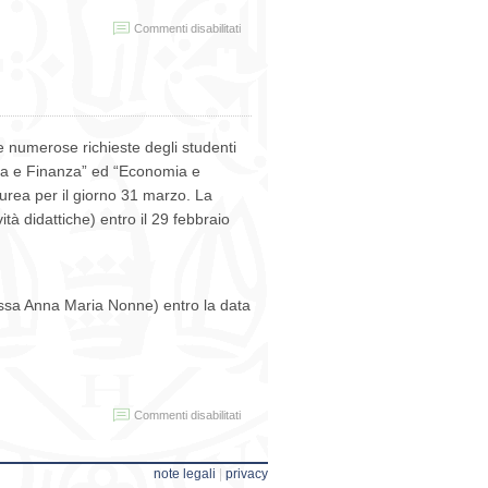
su
Commenti disabilitati
bando:
tutore
del
Master
in
management
e numerose richieste degli studenti
dei
Beni
mia e Finanza” ed “Economia e
Naturali
aurea per il giorno 31 marzo. La
ità didattiche) entro il 29 febbraio
t.ssa Anna Maria Nonne) entro la data
su
Commenti disabilitati
Sessione
straordinaria
di
note legali
|
privacy
tesi