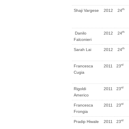
th
Shaji Vargese
2012
24
th
Danilo
2012
24
Falconieri
th
Sarah Lai
2012
24
rd
Francesca
2011
23
Cugia
rd
Rigoldi
2011
23
Americo
rd
Francesca
2011
23
Frongia
rd
Pradip Hiwale
2011
23