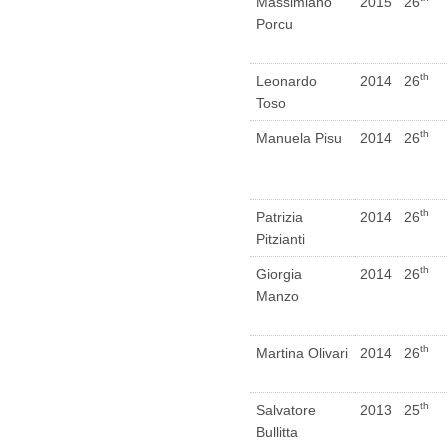
Massimiano
2015
26
Porcu
th
Leonardo
2014
26
Toso
th
Manuela Pisu
2014
26
th
Patrizia
2014
26
Pitzianti
th
Giorgia
2014
26
Manzo
th
Martina Olivari
2014
26
th
Salvatore
2013
25
Bullitta