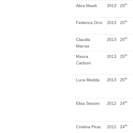
th
Alice Masili
2013
25
th
Federica Orrù
2013
25
th
Claudia
2013
25
Marras
th
Maura
2013
25
Carboni
th
Luca Medda
2013
25
th
Elisa Sessini
2012
24
th
Cristina Piras
2012
24