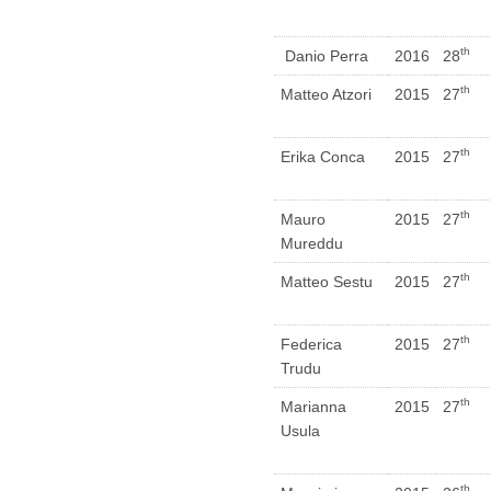
th
Danio Perra
2016
28
th
Matteo Atzori
2015
27
th
Erika Conca
2015
27
th
Mauro
2015
27
Mureddu
th
Matteo Sestu
2015
27
th
Federica
2015
27
Trudu
th
Marianna
2015
27
Usula
th