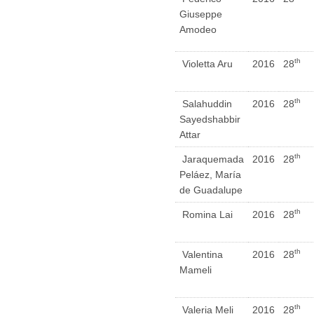
Giuseppe
Amodeo
th
Violetta Aru
2016
28
th
Salahuddin
2016
28
Sayedshabbir
Attar
th
Jaraquemada
2016
28
Peláez, María
de Guadalupe
th
Romina Lai
2016
28
th
Valentina
2016
28
Mameli
th
Valeria Meli
2016
28