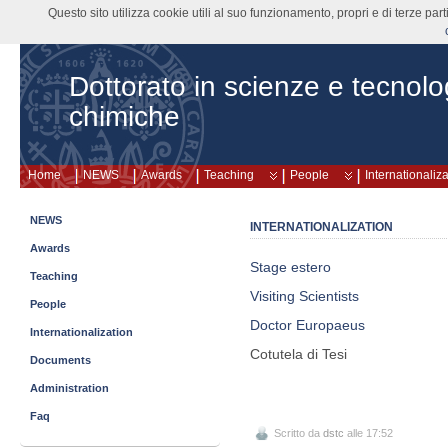
Questo sito utilizza cookie utili al suo funzionamento, propri e di terze pa
Dottorato in scienze e tecnolo
chimiche
Home
NEWS
Awards
Teaching
People
Internationaliz
NEWS
INTERNATIONALIZATION
Awards
Stage estero
Teaching
Visiting Scientists
People
Doctor Europaeus
Internationalization
Cotutela di Tesi
Documents
Administration
Faq
Scritto da
dstc
alle 17:52