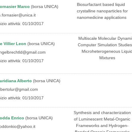
Biosurfactant based liquid
ornasier Marco
(borsa UNICA)
crystalline nanoparticles for
.fornasier@unica.it
nanomedicine applications
nizio attività: 01/10/2017
Multiscale Molecular Dynami
e Villier Leon
(borsa UNICA)
Computer Simulation Studies
Microheterogeneous Liqui
ngelbrechtld@gmail.com
Mixtures
nizio attività: 01/10/2017
uridiana Alberto
(borsa UNICA)
lbertolur@gmail.com
nizio attività: 01/10/2017
Synthesis and characterization
odda Enrico
(borsa UNICA)
of Luminescent Metal-Organic
Frameworks and Hydrogen-
oddonkio@yahoo.it