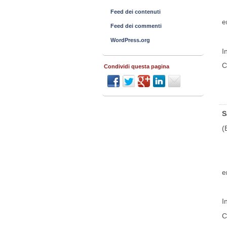
Feed dei contenuti
e
Feed dei commenti
WordPress.org
I
C
Condividi questa pagina
S
(
e
I
C