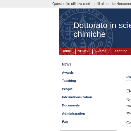
Questo sito utilizza cookie utili al suo funzioname
Dottorato in sc
chimiche
Home
NEWS
Awards
Teaching
NEWS
Awards
PR
Teaching
People
El
Internationalization
Ne
ra
Documents
35t
Administration
Faq
C