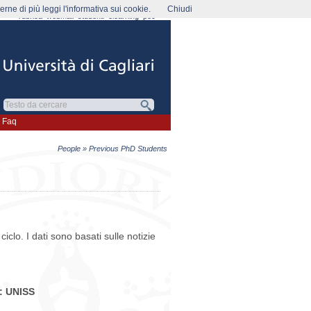
rne di più leggi l'informativa sui cookie.
Chiudi
rubrica
webmail
studenti
elearning
pec
Faq
People
» Previous PhD Students
ciclo. I dati sono basati sulle notizie
 UNISS