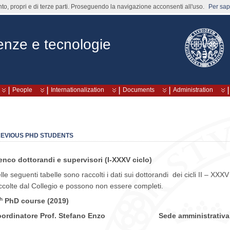
nto, propri e di terze parti. Proseguendo la navigazione acconsenti all'uso.
Per sape
ienze e tecnologie
People
Internationalization
Documents
Administration
EVIOUS PHD STUDENTS
enco dottorandi e supervisori (I-XXXV ciclo)
lle seguenti tabelle sono raccolti i dati sui dottorandi dei cicli II – XXXV 
ccolte dal Collegio e possono non essere completi.
h
PhD course (2019)
oordinatore Prof. Stefano Enzo Sede amministrativa: