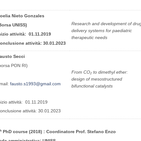
oelia Nieto Gonzales
Research and development of dru
Borsa UNISS)
delivery systems for paediatric
nizio attività: 01.11.2019
therapeutic needs
onclusione attività: 30.01.2023
austo Secci
borsa PON RI)
From CO
to dimethyl ether:
2
design of mesostructured
mail:
fausto.s1993@gmail.com
bifunctional catalysts
nizio attività: 01.11.2019
onclusione attività: 30.01.2023
h
PhD course (2018) : Coordinatore Prof. Stefano 
ede amministrativa: UNISS