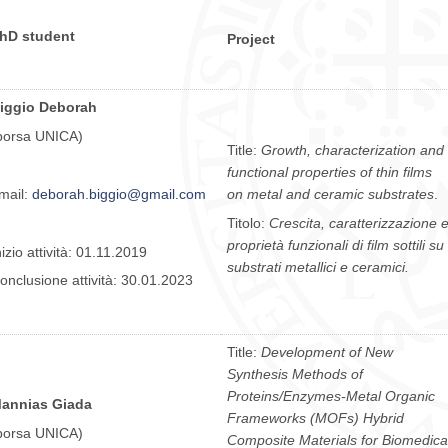
hD student
Project
iggio Deborah
borsa UNICA)
Title:
Growth, characterization and
functional properties of thin films
mail:
deborah.biggio@gmail.com
on metal and ceramic substrates
.
Titolo:
Crescita, caratterizzazione 
proprietà funzionali di film sottili su
nizio attività: 01.11.2019
substrati metallici e ceramici.
onclusione attività: 30.01.2023
Title:
Development of New
Synthesis Methods of
Proteins/Enzymes-Metal Organic
annias Giada
Frameworks (MOFs) Hybrid
borsa UNICA)
Composite Materials for Biomedica