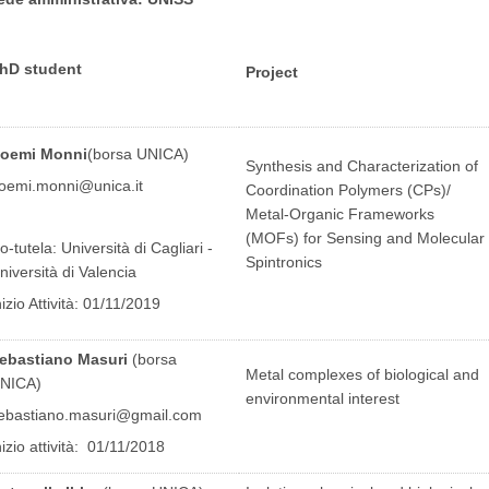
hD student
Project
oemi Monni
(borsa UNICA)
Synthesis and Characterization of
oemi.monni@unica.it
Coordination Polymers (CPs)/
Metal-Organic Frameworks
(MOFs) for Sensing and Molecular
o-tutela: Università di Cagliari -
Spintronics
niversità di Valencia
nizio Attività: 01/11/2019
ebastiano Masuri
(borsa
Metal complexes of biological and
NICA)
environmental interest
ebastiano.masuri@gmail.com
nizio attività: 01/11/2018