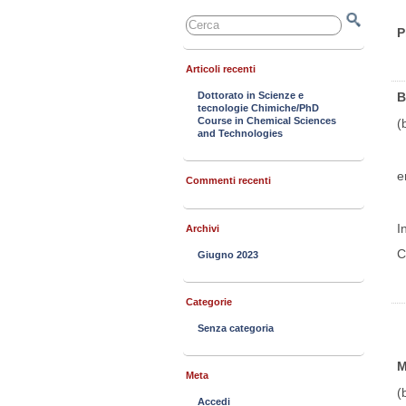
P
Articoli recenti
Dottorato in Scienze e
B
tecnologie Chimiche/PhD
Course in Chemical Sciences
(
and Technologies
e
Commenti recenti
I
Archivi
C
Giugno 2023
Categorie
Senza categoria
M
Meta
(
Accedi