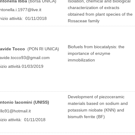
ntonella Ibba
(borsa UNICA)
Isolation, chemical and biological
characterization of extracts
ntonella.i.1977@live.it
obtained from plant species of the
nizio attività: 01/11/2018
Rosaceae family
Biofuels from biocatalysis: the
avide Tocco
(PON RI UNICA)
importance of enzyme
avide.tocco93@gmail.com
immobilization
nizio attività 01/03/2019
Development of piezoceramic
ntonio Iacomini
(UNISS)
materials based on sodium and
potassium niobate (KNN) and
ello91@hotmail.it
bismuth ferrite (BF)
nizio attività: 01/11/2018