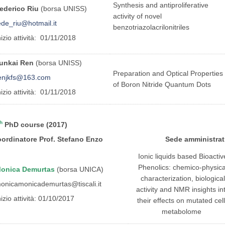
Synthesis and antiproliferative
ederico Riu
(borsa UNISS)
activity of novel
ede_riu@hotmail.it
benzotriazolacrilonitriles
nizio attività: 01/11/2018
unkai Ren
(borsa UNISS)
Preparation and Optical Properties
enjkfs@163.com
of Boron Nitride Quantum Dots
nizio attività: 01/11/2018
h
PhD course (2017)
oordinatore Prof. Stefano Enzo Sede amministrativ
Ionic liquids based Bioactiv
Phenolics:
chemico-physica
onica Demurtas
(borsa UNICA)
characterization, biological
onicamonicademurtas@tiscali.it
activity and NMR insights in
nizio attività: 01/10/2017
their effects on mutated cel
metabolome