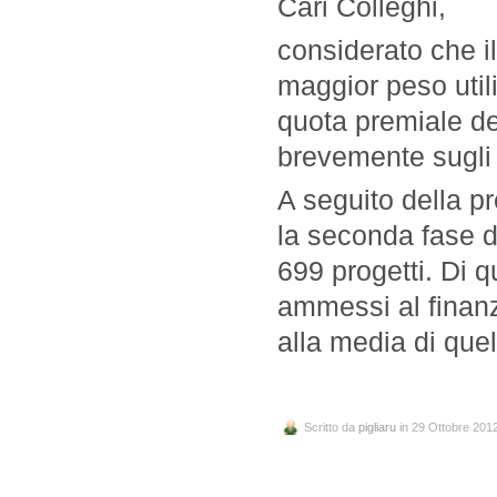
Cari Colleghi,
considerato che il
maggior peso utili
quota premiale de
brevemente sugli 
A seguito della pr
la seconda fase d
699 progetti. Di q
ammessi al finanz
alla media di quell
Scritto da
pigliaru
in 29 Ottobre 201