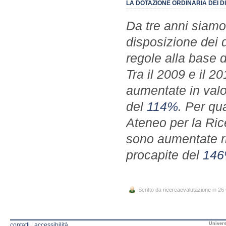
LA DOTAZIONE ORDINARIA DEI D
Da tre anni siamo
disposizione dei d
regole alla base d
Tra il 2009 e il 2
aumentate in valo
del
114%
. Per qu
Ateneo per la Rice
sono aumentate ri
procapite del
14
Scritto da
ricercaevalutazione
in 26
Univers
contatti
|
accessibilità