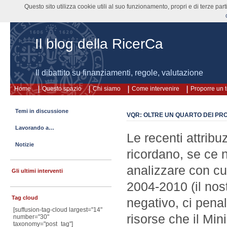
Questo sito utilizza cookie utili al suo funzionamento, propri e di terze pa
Il blog della RicerCa
Il dibattito su finanziamenti, regole, valutazione
Home
Questo spazio
Chi siamo
Come intervenire
Proporre un 
Temi in discussione
VQR: OLTRE UN QUARTO DEI PROD
Lavorando a…
Le recenti attribu
Notizie
ricordano, se ce 
analizzare con cur
Gli ultimi interventi
2004-2010 (il nos
Tag cloud
negativo, ci penal
[suffusion-tag-cloud largest="14"
risorse che il Mini
number="30"
taxonomy="post_tag"]