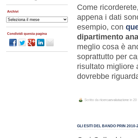
Come ricorderete, 
Archivi
appena i dati sono
Archivi
esempio, con
que
Condividi questa pagina
dipartimento anal
meglio cosa è an
soprattutto per c
risultato migliore
dovrebbe riguarda
Scritto da
ricercaevalutazione
in 20
GLI ESITI DEL BANDO PRIN 2010-