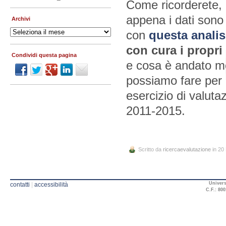
Come ricorderete, l
appena i dati sono 
Archivi
Archivi
con
questa analis
con cura i propri 
Condividi questa pagina
e cosa è andato me
possiamo fare per 
esercizio di valuta
2011-2015.
Scritto da
ricercaevalutazione
in 20
Univers
contatti
|
accessibilità
C.F.: 800