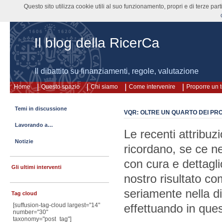
Questo sito utilizza cookie utili al suo funzionamento, propri e di terze pa
Il blog della RicerCa
Il dibattito su finanziamenti, regole, valutazione
Home
Questo spazio
Chi siamo
Come intervenire
Proporre un 
Temi in discussione
VQR: OLTRE UN QUARTO DEI PROD
Lavorando a…
Le recenti attribuzi
Notizie
ricordano, se ce n
con cura e dettagli
Gli ultimi interventi
nostro risultato c
seriamente nella di
Tag cloud
[suffusion-tag-cloud largest="14"
effettuando in quest
number="30"
taxonomy="post_tag"]